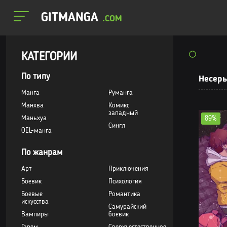
GITMANGA
.COM
КАТЕГОРИИ
По типу
Несерь
Манга
Руманга
Манхва
Комикс
западный
Маньхуа
89%
Сингл
OEL-манга
По жанрам
Арт
Приключения
Боевик
Психология
Боевые
Романтика
искусства
Самурайский
Вампиры
боевик