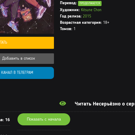
Перевод:
ПРОДОЛЖАЕТСЯ
Художник:
Kitsune Chon
Год релиза:
2015
Возрастная категория:
18+
Томов:
1
ТАТЬ
Добавить в список
КАНАЛ В ТЕЛЕГРАМ
Читать Несерьёзно о се
Показать с начала
ав:
16