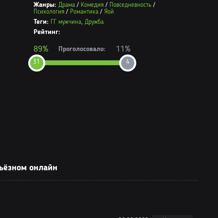
Жанры:
Драма
/
Комедия
/
Повседневность
/
Психология
/
Романтика
/
Яой
Теги:
ГГ мужчина
,
Дружба
Рейтинг:
89%
11%
Проголосовало:
31
4
рьёзном онлайн