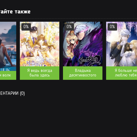
 3
айте также
 2
 1
0%
0%
0%
Я ведь всегда
Владыка
Я больше не
и волк
была здесь
десятихвостого
люблю тебя
НТАРИИ (0)