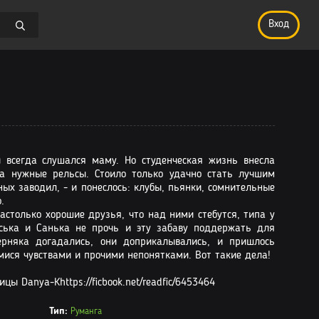
Вход
всегда слушался маму. Но студенческая жизнь внесла
на нужные рельсы. Стоило только удачно стать лучшим
ных заводил, - и понеслось: клубы, пьянки, сомнительные
.
настолько хорошие друзья, что над ними стебутся, типа у
аська и Санька не прочь и эту забаву поддержать для
ерняка догадались, они доприкалывались, и пришлось
ися чувствами и прочими непонятками. Вот такие дела!
ы Danya-Кhttps://ficbook.net/readfic/6453464
Тип:
Руманга