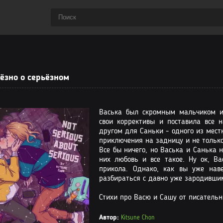
ёзно о серьёзном
Васька был скромным мальчиком и 
свои коррективы и поставила все 
другом для Саньки - одного из мест
приключения на задницу и не только
Все бы ничего, но Васька и Санька 
них любовь и все такое. Ну ок, В
прикола. Однако, как вы уже нав
разбираться с давно уже зародившим
Стихи про Васю и Сашу от писательниц
Автор:
Kitsune Chon