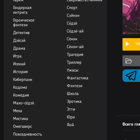
Гарем
Сверхъестественное
Гендерная
Спорт
интрига
Сэйнэн
Героическое
Сёдзё
фэнтези
Сёдзё-ай
Детектив
Сёнэн
Дзёсэй
ЧИ
Сёнэн-ай
Драма
Трагедия
Игра
Триллер
Исекай
Ужасы
История
Фантастика
Киберпанк
Фэнтези
Кодомо
Школа
Комедия
Эротика
Махо-сёдзё
Этти
Меха
Юри
Мистика
Всего гл
Яой
Омегаверс
Повседневность