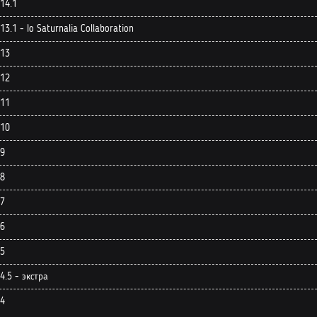
 14.1
13.1 - Io Saturnalia Collaboration
 13
 12
 11
 10
 9
 8
 7
 6
 5
4.5 - экстра
 4