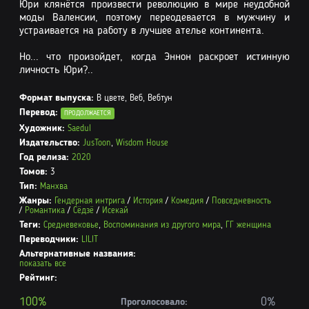
Юри клянётся произвести революцию в мире неудобной
моды Валенсии, поэтому переодевается в мужчину и
устраивается на работу в лучшее ателье континента.
Но... что произойдет, когда Эннон раскроет истинную
личность Юри?..
Формат выпуска:
В цвете, Веб, Вебтун
Перевод:
ПРОДОЛЖАЕТСЯ
Художник:
Saedul
Издательство:
JusToon
,
Wisdom House
Год релиза:
2020
Томов:
3
Тип:
Манхва
Жанры:
Гендерная интрига
/
История
/
Комедия
/
Повседневность
/
Романтика
/
Сёдзё
/
Исекай
Теги:
Средневековье
,
Воспоминания из другого мира
,
ГГ женщина
Переводчики:
LILIT
Альтернативные названия:
показать все
Рейтинг:
100%
0%
Проголосовало: