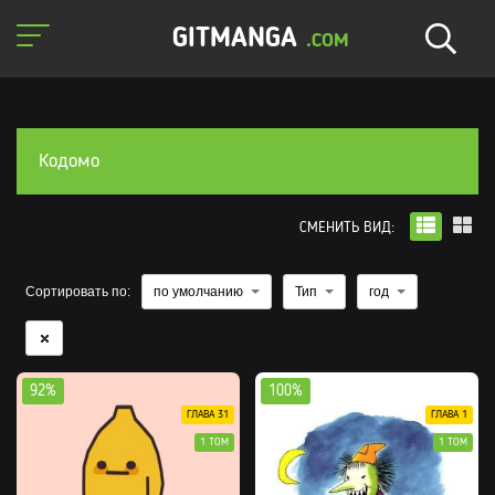
GITMANGA
.COM
Кодомо
СМЕНИТЬ ВИД:
Сортировать по:
по умолчанию
Тип
год
92%
100%
ГЛАВА 31
ГЛАВА 1
1 ТОМ
1 ТОМ