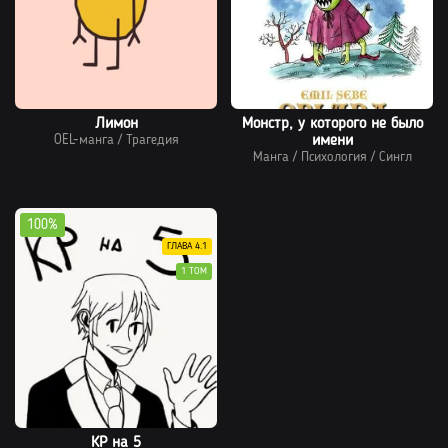
Лимон
Монстр, у которого не было
OEL-манга
/
Трагедия
имени
Манга
/
Психология
/
Сингл
100%
ГЛАВА 4.1
1 ТОМ
КР на 5