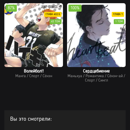
87%
100%
ГЛАВА 402.6
ГЛАВА 1
45 ТОМ
1 ТОМ
Волейбол!!
Сердцебиение
Манга
/
Спорт
/
Сёнэн
Маньхуа
/
Романтика
/
Сёнэн-ай
/
Спорт
/
Сингл
Вы это смотрели: