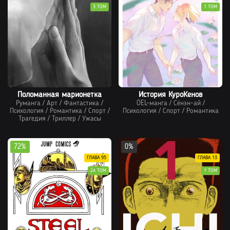
3 ТОМ
1 ТОМ
Поломанная марионетка
История КуроКенов
Руманга
/
Арт
/
Фантастика
/
OEL-манга
/
Сёнэн-ай
/
Психология
/
Романтика
/
Спорт
/
Психология
/
Спорт
/
Романтика
Трагедия
/
Триллер
/
Ужасы
72%
0%
ГЛАВА 95
ГЛАВА 13
24 ТОМ
1 ТОМ