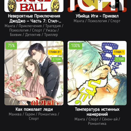
Невероятные Приключения
Убийца Ити - Приквел
ДжоДжо — Часть 7: Стил-
Манга
/
Психология
/
Спорт
Манга
/
Приключения
Болл-Ра
/
Трагедия
/
Психология
/
Спорт
/
Ужасы
/
Боевик
/
Детектив
/
Триллер
75%
100%
ГЛАВА 81
ГЛАВА 1
2 ТОМ
1 ТОМ
Как пожелает леди
Температура истинных
Манхва
/
Гарем
/
Романтика
/
намерений
Спорт
Манга
/
Спорт
/
Сёнэн-ай
/
Романтика