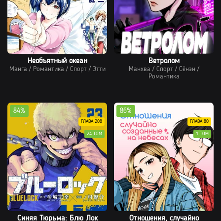
Необъятный океан
Ветролом
Манга
/
Романтика
/
Спорт
/
Этти
Манхва
/
Спорт
/
Сёнэн
/
Романтика
84%
86%
ГЛАВА 208
ГЛАВА 80
24 ТОМ
1 ТОМ
Синяя Тюрьма: Блю Лок
Отношения, случайно