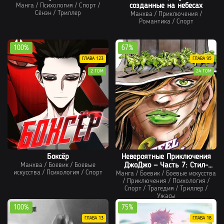
Манга
/
Психология
/
Спорт
/
созданные на небесах
Сёнэн
/
Триллер
Манхва
/
Приключения
/
Романтика
/
Спорт
100%
67%
ГЛАВА 123
ГЛАВА 95
2 ТОМ
24 ТОМ
Боксёр
Невероятные Приключения
Манхва
/
Боевик
/
Боевые
ДжоДжо — Часть 7: Стил-
искусства
/
Психология
/
Спорт
Манга
/
Болл-Ран (В цвете)
Боевик
/
Боевые искусства
/
Приключения
/
Психология
/
Спорт
/
Трагедия
/
Триллер
/
Ужасы
100%
75%
ГЛАВА 13
ГЛАВА 18