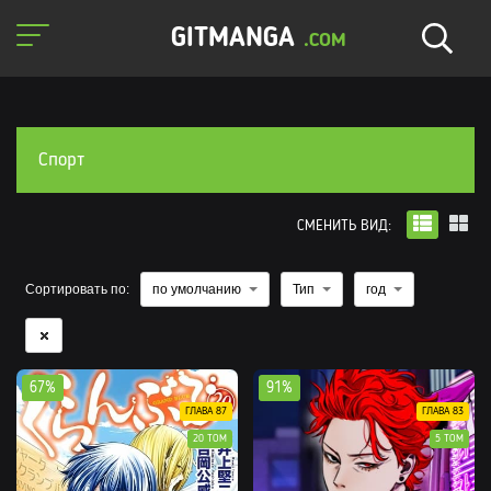
GITMANGA
.COM
Спорт
СМЕНИТЬ ВИД:
Сортировать по:
по умолчанию
Тип
год
67%
91%
ГЛАВА 87
ГЛАВА 83
20 ТОМ
5 ТОМ