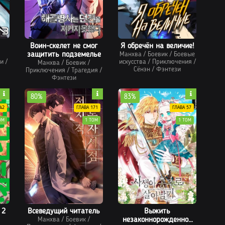
Воин-скелет не смог
Я обречён на величие!
защитить подземелье
Манхва
/
Боевик
/
Боевые
и
/
искусства
/
Приключения
/
Манхва
/
Боевик
/
Сёнэн
/
Фэнтези
Приключения
/
Трагедия
/
Фэнтези
80%
83%
42
ГЛАВА 171
ГЛАВА 57
ОМ
1 ТОМ
1 ТОМ
 2
Всеведущий читатель
Выжить
Манхва
/
Боевик
/
незаконнорожденной