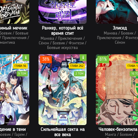
димый мечник
Ранкер, который всё
Элисед
Боевик
/
Боевые
время спит
Манхва
/
Боевик
/
/
Приключения
/
Приключения
/
Фэнтез
Манхва
/
Приключения
/
мантика
Сёнэн
Сёнэн
/
Боевик
/
Фэнтези
/
Боевые искусства
38%
81%
ГЛАВА 56
ГЛАВА 262
ГЛАВА 1
9 ТОМ
2 ТОМ
16 Т
дение в тени
Сильнейшая секта на
Человек-бензопила
Боевик
/
Гарем
/
все века
Манга
/
Боевик
/