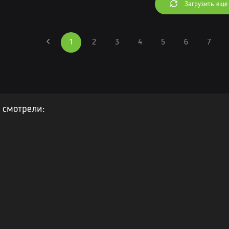
Загрузить еще
1
2
3
4
5
6
7
 смотрели: