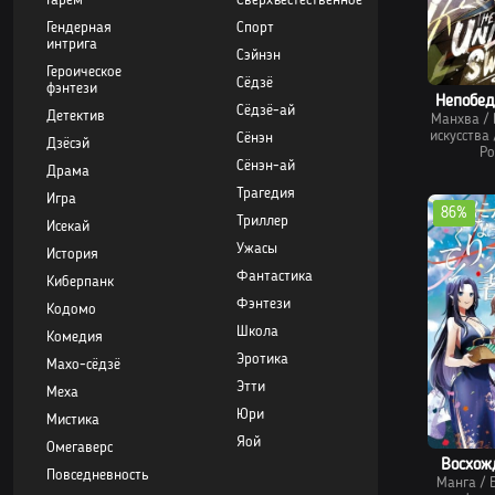
Гарем
Сверхъестественное
Гендерная
Спорт
интрига
Сэйнэн
Героическое
Сёдзё
фэнтези
Непобе
Сёдзё-ай
Детектив
Манхва
/
искусства
Сёнэн
Дзёсэй
Ро
Сёнэн-ай
Драма
Трагедия
Игра
86%
Триллер
Исекай
Ужасы
История
Фантастика
Киберпанк
Фэнтези
Кодомо
Школа
Комедия
Эротика
Махо-сёдзё
Этти
Меха
Юри
Мистика
Яой
Омегаверс
Восхож
Повседневность
Манга
/