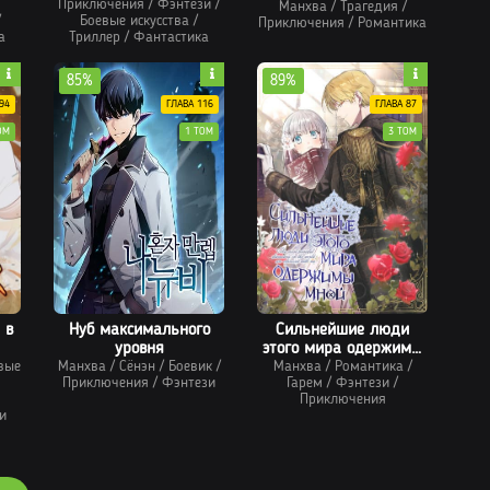
Приключения
/
Фэнтези
/
Манхва
принцессой
/
Трагедия
/
/
Боевые искусства
/
Приключения
/
Романтика
а
Триллер
/
Фантастика
85%
89%
94
ГЛАВА 116
ГЛАВА 87
ОМ
1 ТОМ
3 ТОМ
 в
Нуб максимального
Сильнейшие люди
уровня
этого мира одержимы
вые
Манхва
/
Сёнэн
/
Боевик
/
Манхва
/
мной
Романтика
/
Приключения
/
Фэнтези
Гарем
/
Фэнтези
/
Приключения
и