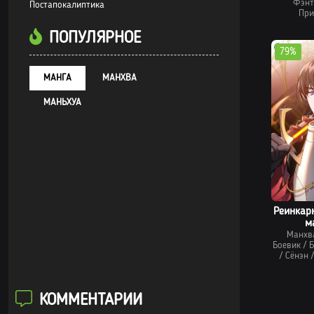
Фэнт
Постапокалиптика
При
ПОПУЛЯРНОЕ
79%
МАНГА
МАНХВА
МАНЬХУА
Реинкар
м
Манхв
Боевик
/
Б
/
Сёнэн
КОММЕНТАРИИ