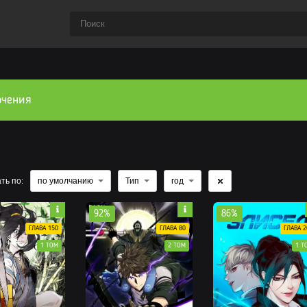
чения
ть по:
по умолчанию
Тип
год
92%
86%
ГЛАВА 150
ГЛАВА 80
ГЛАВА 2
1 ТОМ
2 ТОМ
1 Т