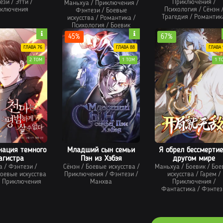
ези
/
Этти
/
Приключения
/
Маньхуа
/
Приключения
/
ключения
Психология
/
Сёнэн
Фэнтези
/
Боевые
Трагедия
/
Романтик
искусства
/
Романтика
/
Психология
/
Боевик
45%
67%
ГЛАВА 76
ГЛАВА 88
ГЛАВА 
2 ТОМ
1 ТОМ
1 Т
нация темного
Младший сын семьи
Я обрел бессмертие
агистра
Пэн из Хэбэя
другом мире
а
/
Фэнтези
/
Сёнэн
/
Боевые искусства
/
Маньхуа
/
Боевик
/
Бое
оевые искусства
Приключения
/
Фэнтези
/
искусства
/
Гарем
/
/
Приключения
Манхва
Приключения
/
Фантастика
/
Фэнтез