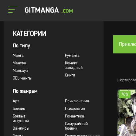
GITMANGA
.COM
КАТЕГОРИИ
Приклю
По типу
Манга
Руманга
Манхва
Комикс
западный
Маньхуа
Сингл
OEL-манга
Сортирова
По жанрам
70%
Арт
Приключения
Боевик
Психология
Боевые
Романтика
искусства
Самурайский
Вампиры
боевик