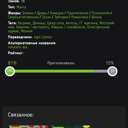
Томов:
16
Тип:
Манга
Жанры:
Боевик
/
Драма
/
Комедия
/
Приключения
/
Психология
/
Сверхъестественное
/
Сёнэн
/
Трагедия
/
Романтика
/
Школа
Теги:
Безумие
,
Демоны
,
Супер сила
,
Ангелы
,
ГГ мужчина
,
Жестокий
мир
,
Насилие / жестокость
,
Навыки / способности
,
Огнестрельное
оружие
,
Япония
Переводчики:
Japit Comics
Альтернативные названия:
показать все
Рейтинг:
81%
19%
Проголосовало:
145
35
Связанное: