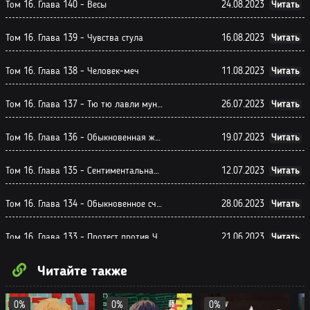
Том 16. Глава 140 - Весы
24.08.2023
Читать
Том 16. Глава 139 - Чувства стула
16.08.2023
Читать
Том 16. Глава 138 - Человек-меч
11.08.2023
Читать
Том 16. Глава 137 - Тю тю лавли муни муни мура мура
26.07.2023
Читать
Том 16. Глава 136 - Обыкновенная жизнь
19.07.2023
Читать
Том 16. Глава 135 - Сентиментальная поездка
12.07.2023
Читать
Том 16. Глава 134 - Обыкновенное счастье
28.06.2023
Читать
Том 16. Глава 133 - Протест против Человека-бензопилы
21.06.2023
Читать
Читайте также
Том 16. Глава 132 - Защита
14.06.2023
Читать
Том 15. Глава 131 - Вкус дерьма
31.05.2023
Читать
0%
0%
0%