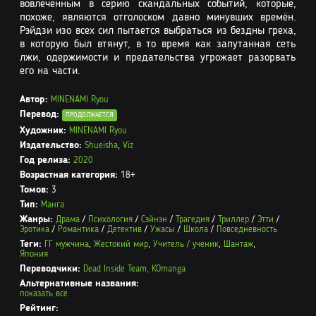
вовлечённым в серию скандальных событий, которые,
похоже, являются отголоском давно минувших времён.
Рэйдзи изо всех сил пытается выбраться из бездны греха,
в которую был втянут, в то время как запутанная сеть
лжи, одержимости и предательства угрожает разорвать
его на части.
Автор:
MINENAMI Ryou
Перевод:
ПРОДОЛЖАЕТСЯ
Художник:
MINENAMI Ryou
Издательство:
Shueisha
,
Viz
Год релиза:
2020
Возрастная категория:
18+
Томов:
3
Тип:
Манга
Жанры:
Драма
/
Психология
/
Сэйнэн
/
Трагедия
/
Триллер
/
Этти
/
Эротика
/
Романтика
/
Детектив
/
Ужасы
/
Школа
/
Повседневность
Теги:
ГГ мужчина
,
Жестокий мир
,
Учитель / ученик
,
Шантаж
,
Япония
Переводчики:
Dead Inside Team,
KOmanga
Альтернативные названия:
показать все
Рейтинг: