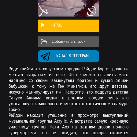
ЧИТАТЬ
Добавить в список
КАНАЛ В ТЕЛЕГРАМ
Родившийся в захолустном городке Рэйдзи Куросэ даже не
мечтал выбраться из него. Он не может оставить мать
наедине со своим замкнутым братом и сумасшедшей
бабушкой, к тому же Гэн Минэгиси, его друг детства,
искусно манипулирует им. Напротив, его подруга детства
Сакуко Акияма видит в родном городке лишь его
ужасающую замшелость и мечтает о хаотическом гламуре
Токио.
Рэйдзи находит утешение в просмотре выступлений
музыкальной группы Acrylic. А встретив самую красивую
участницу группы Наги Аоэ на заднем дворе ночного
супермаркета, он не ожидал, что вскоре окажется