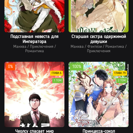
Подставная невеста для
Старшая сестра одержимой
Императора
девушки
Манхва
/
Приключения
/
Манхва
/
Фэнтези
/
Романтика
/
Романтика
Приключения
0%
100%
ГЛАВА 6
ГЛАВА 79
1 ТОМ
2 ТОМ
Чеолсу спасает мир
Принцесса-сокол