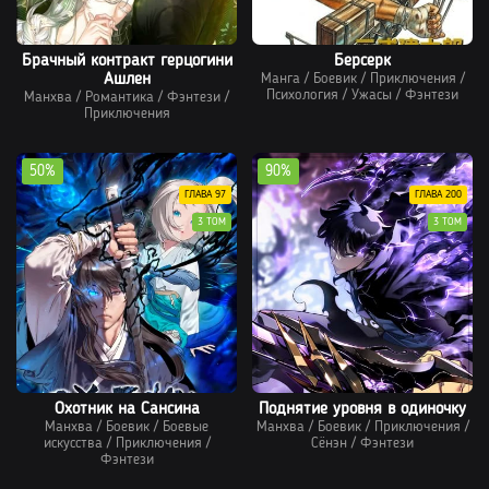
Брачный контракт герцогини
Берсерк
Ашлен
Манга
/
Боевик
/
Приключения
/
Психология
/
Ужасы
/
Фэнтези
Манхва
/
Романтика
/
Фэнтези
/
Приключения
50%
90%
ГЛАВА 97
ГЛАВА 200
3 ТОМ
3 ТОМ
Охотник на Сансина
Поднятие уровня в одиночку
Манхва
/
Боевик
/
Боевые
Манхва
/
Боевик
/
Приключения
/
искусства
/
Приключения
/
Сёнэн
/
Фэнтези
Фэнтези