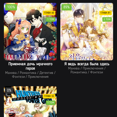
100%
89%
ГЛАВА 40
ГЛАВА 81
1 ТОМ
2 ТОМ
Приемная дочь мрачного
Я ведь всегда была здесь
героя
Манхва
/
Приключения
/
Романтика
/
Фэнтези
Манхва
/
Романтика
/
Детектив
/
Фэнтези
/
Приключения
0%
ГЛАВА 32
1 ТОМ