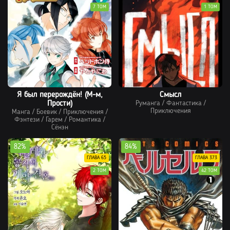
7 ТОМ
1 ТОМ
Я был перерождён! (М-м,
Смысл
Прости)
Руманга
/
Фантастика
/
Приключения
Манга
/
Боевик
/
Приключения
/
Фэнтези
/
Гарем
/
Романтика
/
Сёнэн
82%
84%
ГЛАВА 65
ГЛАВА 373
2 ТОМ
42 ТОМ