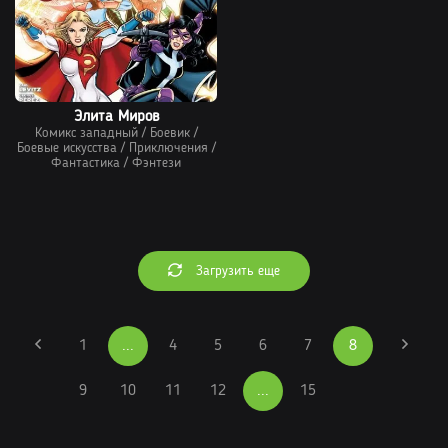
Элита Миров
Комикс западный
/
Боевик
/
Боевые искусства
/
Приключения
/
Фантастика
/
Фэнтези
Загрузить еще
1
...
4
5
6
7
8
9
10
11
12
...
15