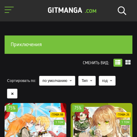
GITMANGA
.COM
Приключения
СМЕНИТЬ ВИД:
Сортировать по:
по умолчанию
Тип
год
75%
75%
ГЛАВА 88
ГЛАВА 26
1 ТОМ
1 ТОМ