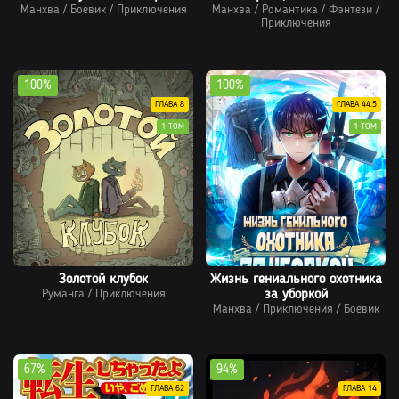
Манхва
/
Боевик
/
Приключения
Манхва
/
Романтика
/
Фэнтези
/
Приключения
100%
100%
ГЛАВА 8
ГЛАВА 44.5
1 ТОМ
1 ТОМ
Золотой клубок
Жизнь гениального охотника
Руманга
/
Приключения
за уборкой
Манхва
/
Приключения
/
Боевик
67%
94%
ГЛАВА 62
ГЛАВА 14