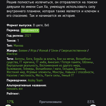
Решив полностью излечиться, он отправляется на поиски
девушки по имени Сын Ха, умеющую использовать силу
внутреннего пламени, которая также является и ключом к
его спасению. Так и начинается их история.
Формат выпуска:
В цвете, Веб
Перевод:
ПРОДОЛЖАЕТСЯ
Год релиза:
2021
Томов:
1
Тип:
Манхва
Жанры:
Боевик
/
Игра
/
Исекай
/
Сёнэн
/
Сверхъестественное
/
Фэнтези
Теги:
Ангелы
,
Боги
,
Борьба за власть
,
Бои на мечах
,
Волшебные
существа
,
ГГ мужчина
,
ГГ имба
,
Амнезия / Потеря памяти
,
Гоблины
,
Виртуальная реальность
,
Воспоминания из другого мира
,
Выживание
,
Геймеры
,
Волшебники / маги
,
Гильдии
,
Демоны
,
Жестокий мир
,
Игровые элементы
,
Монстры
,
Навыки / способности
,
Насилие / жестокость
,
Месть
,
Ранги силы
,
Умный ГГ
Переводчики:
Assley Team
Альтернативные названия:
показать все
Рейтинг:
17%
83%
Проголосовало: