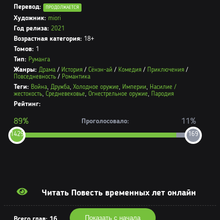
Перевод:
ПРОДОЛЖАЕТСЯ
Художник:
miori
Год релиза:
2021
Возрастная категория:
18+
Томов:
1
Тип:
Руманга
Жанры:
Драма
/
История
/
Сёнэн-ай
/
Комедия
/
Приключения
/
Повседневность
/
Романтика
Теги:
Война
,
Дружба
,
Холодное оружие
,
Империи
,
Насилие /
жестокость
,
Средневековье
,
Огнестрельное оружие
,
Пародия
Рейтинг:
89%
11%
Проголосовало:
1429
169
Читать Повесть временных лет онлайн
Показать с начала
Всего глав:
16