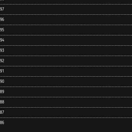
 97
 96
 95
 94
 93
 92
 91
 90
 89
 88
 87
 86