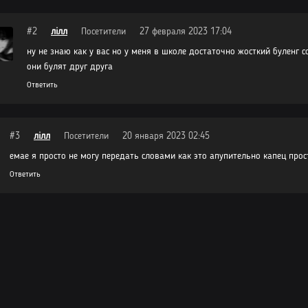
 72
 71
#2
лілл
Посетители
27 февраля 2023 17:04
ну не знаю как у вас но у меня в школе достаточно жосткий буленг 
 70
они булят друг друга
 69
Ответить
 68
 67
#3
лілл
Посетители
20 января 2023 02:45
 66
емае я просто не могу передать словами как это апупительно капец прост
Ответить
 65
 64
 63
 62
 61
 60