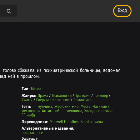
Вход
 голове сбежала из психиатрической больницы, ведомая
над ней в прошлом.
Тип:
Манга
Жанры:
Драма
/
Психология
/
Трагедия
/
Триллер
/
Ужасы
/
Сверхъестественное
/
Романтика
Теги:
ГГ мужчина
,
Жестокий мир
,
Месть
,
Насилие /
жестокость
,
Антигерой
,
ГГ женщина
,
Холодное оружие
,
ГГ имба
Переводчики:
Muswell Hillbillies,
Shinku_sama
Альтернативные названия:
показать все
Рейтинг: