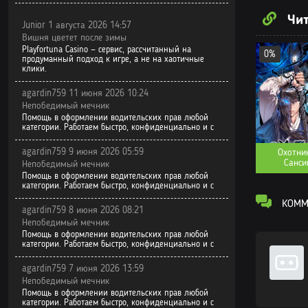
Том 7. Глава
Чит
Junior 1 августа 2026 14:57
Том 7. Глава
Вишня цветет после зимы
Playfortuna Casino — сервис, рассчитанный на
Том 7. Глава
0%
продуманный подход к игре, а не на хаотичные
клики.
Том 7. Глава
agardin759 11 июня 2026 10:24
Том 7. Глава
Непобедимый мечник
Помощь в оформлении водительских прав любой
Том 7. Глава
категории. Работаем быстро, конфиденциально и с
Том 6. Глава
agardin759 9 июня 2026 05:59
Охотни
Санси
Непобедимый мечник
Том 6. Глава
Помощь в оформлении водительских прав любой
категории. Работаем быстро, конфиденциально и с
Том 6. Глава
КОММЕ
agardin759 8 июня 2026 08:21
Том 6. Глава
Непобедимый мечник
Помощь в оформлении водительских прав любой
Том 6. Глава
категории. Работаем быстро, конфиденциально и с
Том 6. Глава
agardin759 7 июня 2026 13:59
Непобедимый мечник
Том 6. Глава
Помощь в оформлении водительских прав любой
категории. Работаем быстро, конфиденциально и с