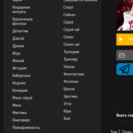
Гарем
Сверхъестественное
Гендерная
Спорт
интрига
Сэйнэн
Героическое
Сёдзё
фэнтези
Сёдзё-ай
Детектив
Сёнэн
Дзёсэй
ЧИ
Сёнэн-ай
Драма
Трагедия
Игра
Триллер
Исекай
Ужасы
История
Фантастика
Киберпанк
Фэнтези
Кодомо
Школа
Комедия
Эротика
Махо-сёдзё
Этти
Меха
Юри
Мистика
Всего гл
Яой
Омегаверс
Повседневность
Том 7. Глава