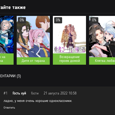
 85
айте также
 84
 83
0%
0%
0%
 82
 81
 80
 79
к на
Возвращение
на
Дитя от тирана
героев домой
Клятва любв
 78
 77
НТАРИИ (3)
 76
 75
#1
Гость хуй
Гости
21 августа 2022 10:58
 74
ладно, у меня очень хорошие одноклассники.
Ответить
 73