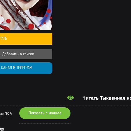
ТАТЬ
Добавить в список
КАНАЛ В ТЕЛЕГРАМ
Читать Тыквенная н
Показать с начала
ав:
104
 98