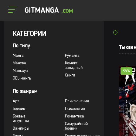
GITMANGA
.COM
КАТЕГОРИИ
По типу
Тыквен
Манга
Руманга
Манхва
Комикс
западный
Маньхуа
85%
Сингл
OEL-манга
По жанрам
Арт
Приключения
Боевик
Психология
Боевые
Романтика
искусства
Самурайский
Вампиры
боевик