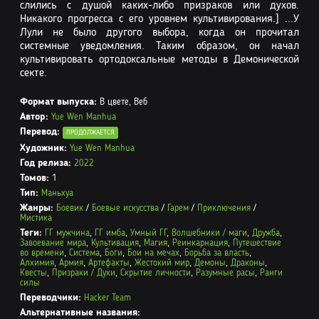
слились с душой каких-либо призраков или духов.
Никакого прогресса с его уровнем культивирования.] ...У
Лули не было другого выбора, когда он прочитал
системные уведомления. Таким образом, он начал
культивировать ортодоксальные методы в Демонической
секте.
Формат выпуска:
В цвете, Веб
Автор:
Yue Wen Manhua
Перевод:
ПРОДОЛЖАЕТСЯ
Художник:
Yue Wen Manhua
Год релиза:
2022
Томов:
1
Тип:
Маньхуа
Жанры:
Боевик
/
Боевые искусства
/
Гарем
/
Приключения
/
Мистика
Теги:
ГГ мужчина
,
ГГ имба
,
Умный ГГ
,
Волшебники / маги
,
Дружба
,
Завоевание мира
,
Культивация
,
Магия
,
Реинкарнация
,
Путешествие
во времени
,
Система
,
Боги
,
Бои на мечах
,
Борьба за власть
,
Алхимия
,
Армия
,
Артефакты
,
Жестокий мир
,
Демоны
,
Драконы
,
Квесты
,
Призраки / Духи
,
Скрытие личности
,
Разумные расы
,
Ранги
силы
Переводчики:
Hacker Team
Альтернативные названия: