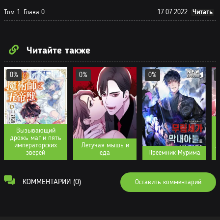
Том 1. Глава 0
17.07.2022
Читать
Читайте также
0%
0%
0%
Т
Вызывающий
дрожь маг и пять
императорских
Летучая мышь и
д
зверей
еда
Преемник Мурима
КОММЕНТАРИИ (0)
Оставить комментарий