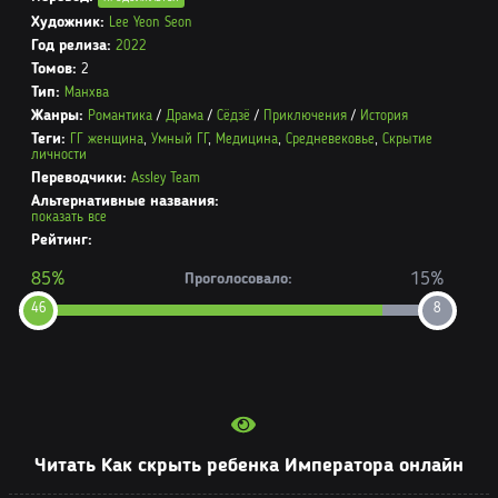
Художник:
Lee Yeon Seon
Год релиза:
2022
Томов:
2
Тип:
Манхва
Жанры:
Романтика
/
Драма
/
Сёдзё
/
Приключения
/
История
Теги:
ГГ женщина
,
Умный ГГ
,
Медицина
,
Средневековье
,
Скрытие
личности
Переводчики:
Assley Team
Альтернативные названия:
показать все
Рейтинг:
85%
15%
Проголосовало:
46
8
Читать Как скрыть ребенка Императора онлайн