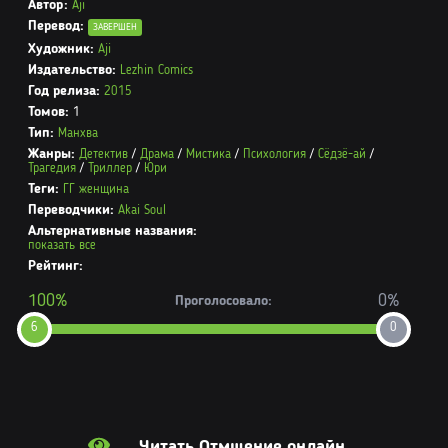
Автор:
Aji
Перевод:
ЗАВЕРШЕН
Художник:
Aji
Издательство:
Lezhin Comics
Год релиза:
2015
Томов:
1
Тип:
Манхва
Жанры:
Детектив
/
Драма
/
Мистика
/
Психология
/
Сёдзё-ай
/
Трагедия
/
Триллер
/
Юри
Теги:
ГГ женщина
Переводчики:
Akai Soul
Альтернативные названия:
показать все
Рейтинг:
100%
0%
Проголосовало:
6
0
Читать Отмщение онлайн