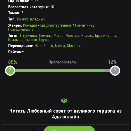
Год релиза:
2018
Возрастная категория:
16+
Томов:
3
Тип:
Комикс западный
Жанры:
Комедия
/
Сверхъестественное
/
Романтика
/
Повседневность
Теги:
ГГ мужчина
,
Демоны
,
Магия
,
Монстры
,
Нежить
,
Брат и сестра
,
Владыка демонов
,
Дружба
Переводчики:
Noah Studio,
Ninfea,
GhostBacon
Рейтинг:
88%
12%
Проголосовало:
7
1
Читать Любовный совет от великого герцога из
Ада онлайн