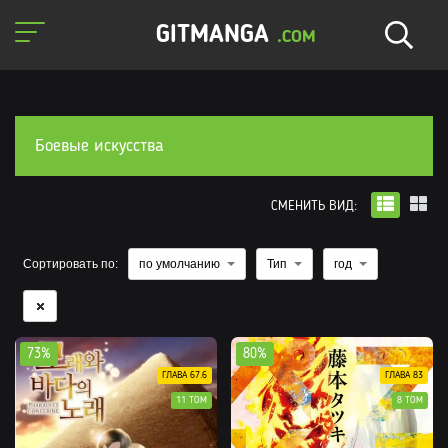
GITMANGA
.COM
Боевые искусства
СМЕНИТЬ ВИД:
Сортировать по:
по умолчанию
Тип
год
73%
80%
ГЛАВА 67.6
ГЛАВА 83
11 ТОМ
8 ТОМ