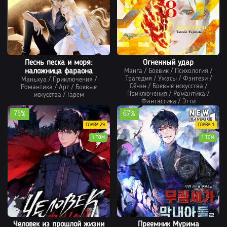
Песнь песка и моря:
Огненный удар
наложница фараона
Манга
/
Боевик
/
Психология
/
Трагедия
/
Ужасы
/
Фэнтези
/
Маньхуа
/
Приключения
/
Сёнэн
/
Боевые искусства
/
Романтика
/
Арт
/
Боевые
Приключения
/
Романтика
/
искусства
/
Гарем
Фантастика
/
Этти
75%
67%
ГЛАВА 29
ГЛАВА 1
1 ТОМ
1 ТОМ
Человек из прошлой жизни
Преемник Мурима