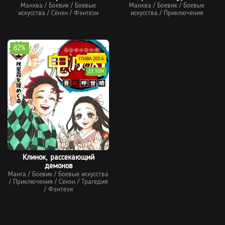
Манхва
/
Боевик
/
Боевые
Манхва
/
Боевик
/
Боевые
искусства
/
Сёнэн
/
Фэнтези
искусства
/
Приключения
82%
ГЛАВА 205.6
23 ТОМ
Клинок, рассекающий
демонов
Манга
/
Боевик
/
Боевые искусства
/
Приключения
/
Сёнэн
/
Трагедия
/
Фэнтези