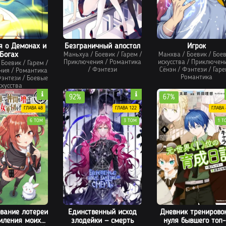
я о Демонах и
Безграничный апостол
Игрок
Богах
Маньхуа
/
Боевик
/
Гарем
/
Манхва
/
Боевик
/
Бое
Приключения
/
Романтика
искусства
/
Приключен
/
Боевик
/
Гарем
/
/
Фэнтези
Сёнэн
/
Фэнтези
/
Гаре
ния
/
Романтика
Романтика
энтези
/
Боевые
скусства
92%
67%
ГЛАВА 48
ГЛАВА 122
ГЛАВА 
6 ТОМ
3 ТОМ
1 Т
вание лотереи
Единственный исход
Дневник тренировок
иления моих
злодейки — смерть
нуля бывшего топ-