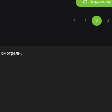
Загрузить еще
1
2
3
 смотрели: