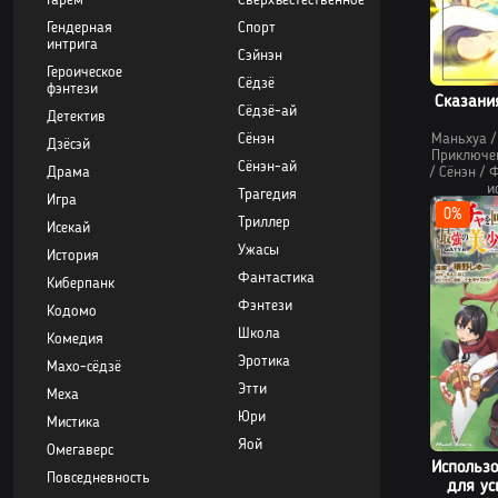
Гарем
Сверхъестественное
Гендерная
Спорт
интрига
Сэйнэн
Героическое
Сёдзё
фэнтези
Сказани
Сёдзё-ай
Детектив
Маньхуа
Сёнэн
Дзёсэй
Приключе
Сёнэн-ай
/
Сёнэн
/
Ф
Драма
и
Трагедия
Игра
0%
Триллер
Исекай
Ужасы
История
Фантастика
Киберпанк
Фэнтези
Кодомо
Школа
Комедия
Эротика
Махо-сёдзё
Этти
Меха
Юри
Мистика
Яой
Омегаверс
Использо
Повседневность
для ус