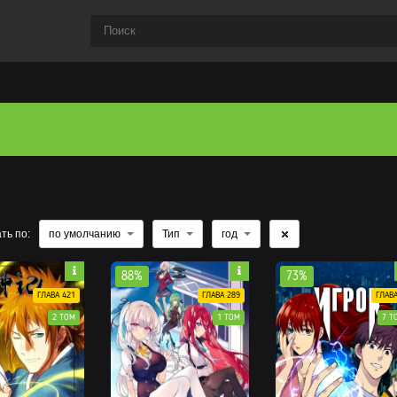
ть по:
по умолчанию
Тип
год
88%
73%
ГЛАВА 421
ГЛАВА 289
ГЛАВА
2 ТОМ
1 ТОМ
7 Т