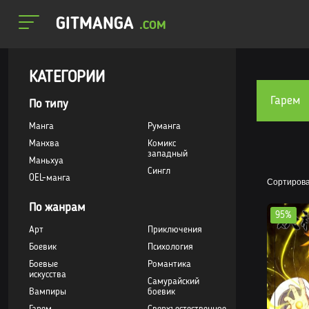
GITMANGA
.COM
КАТЕГОРИИ
Гарем
По типу
Манга
Руманга
Манхва
Комикс
западный
Маньхуа
Сингл
OEL-манга
Сортирова
По жанрам
95%
Арт
Приключения
Боевик
Психология
Боевые
Романтика
искусства
Самурайский
Вампиры
боевик