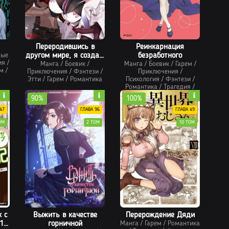
Переродившись в
Реинкарнация
вые
другом мире, я создам
безработного
ия
/
легенду о сильнейшем
Манга
/
Боевик
/
Манга
/
Боевик
/
Гарем
/
м
/
Приключения
/
Фэнтези
/
Приключения
/
герое
Этти
/
Гарем
/
Романтика
Психология
/
Фэнтези
/
Романтика
/
Трагедия
/
Этти
/
Боевые искусства
90%
100%
47
ГЛАВА 96
ГЛАВА 49
ОМ
2 ТОМ
10 ТОМ
 с
Выжить в качестве
Перерождение Дяди
1
горничной
Манга
/
Гарем
/
Романтика