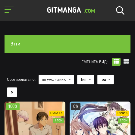
GITMANGA
.COM
Этти
СМЕНИТЬ ВИД:
Сортировать по:
по умолчанию
Тип
год
100%
0%
ГЛАВА 1.3
ГЛАВА 3
1 ТОМ
1 ТОМ