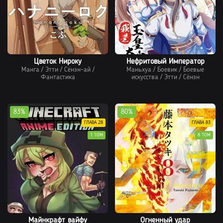
Цветок Нироку
Нефритовый Император
Манга
/
Этти
/
Сёнэн-ай
/
Маньхуа
/
Боевик
/
Боевые
Фантастика
искусства
/
Этти
/
Сёнэн
83%
80%
ГЛАВА 28
ГЛАВА 83
1 ТОМ
8 ТОМ
Майнкрафт вайфу
Огненный удар