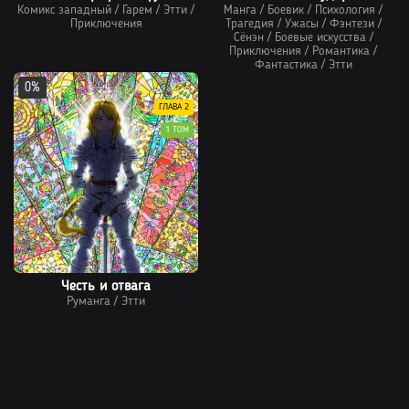
Комикс западный
/
Гарем
/
Этти
/
Манга
/
Боевик
/
Психология
/
Приключения
Трагедия
/
Ужасы
/
Фэнтези
/
Сёнэн
/
Боевые искусства
/
Приключения
/
Романтика
/
Фантастика
/
Этти
0%
ГЛАВА 2
1 ТОМ
Честь и отвага
Руманга
/
Этти