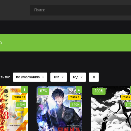
а
ть по:
по умолчанию
Тип
год
67%
100%
ГЛАВА 83
ГЛАВА 1
ГЛАВА 
8 ТОМ
1 ТОМ
3 Т