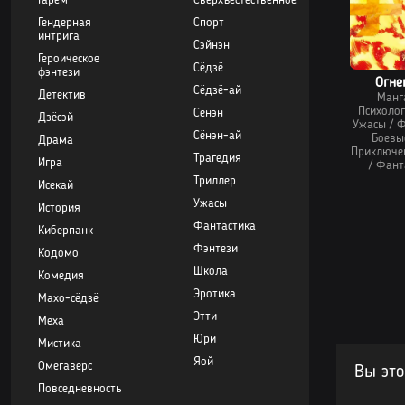
Гарем
Сверхъестественное
Гендерная
Спорт
интрига
Сэйнэн
Героическое
Сёдзё
фэнтези
Огне
Сёдзё-ай
Детектив
Манг
Психоло
Сёнэн
Дзёсэй
Ужасы
/
Ф
Сёнэн-ай
Боевы
Драма
Приключе
Трагедия
Игра
/
Фант
Триллер
Исекай
Ужасы
История
Фантастика
Киберпанк
Фэнтези
Кодомо
Школа
Комедия
Эротика
Махо-сёдзё
Этти
Меха
Юри
Мистика
Яой
Омегаверс
Вы это
Повседневность