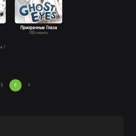
Призрачные Глаза
OEL-манга
ка
/
5
6