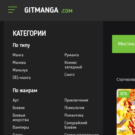
GITMANGA
.COM
КАТЕГОРИИ
Мистик
По типу
Манга
Руманга
Манхва
Комикс
западный
Маньхуа
Сингл
OEL-манга
Сортирова
По жанрам
80%
Арт
Приключения
Боевик
Психология
Боевые
Романтика
искусства
Самурайский
Вампиры
боевик