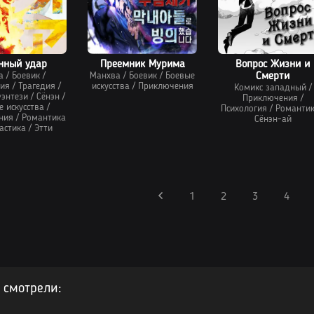
нный удар
Преемник Мурима
Вопрос Жизни и
а
/
Боевик
/
Манхва
/
Боевик
/
Боевые
Смерти
гия
/
Трагедия
/
искусства
/
Приключения
Комикс западный
/
энтези
/
Сёнэн
/
Приключения
/
е искусства
/
Психология
/
Романти
ния
/
Романтика
Сёнэн-ай
астика
/
Этти
1
2
3
4
 смотрели: