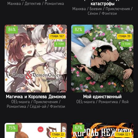
Манхва
/
Детектив
/
Романтика
катастрофы
Манхва
/
Боевик
/
Приключения
/
Сёнэн
/
Фэнтези
84%
82%
ГЛАВА 167
ГЛАВА 39
3 ТОМ
1 ТОМ
Магичка и Королева Демонов
Мой единственный
OEL-манга
/
Приключения
/
OEL-манга
/
Романтика
/
Яой
Романтика
/
Сёдзё-ай
/
Фэнтези
75%
67%
ГЛАВА 22
ГЛАВА 32.1