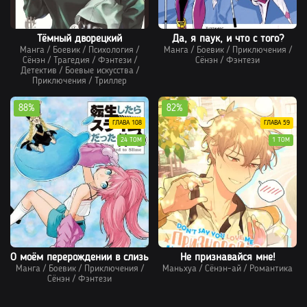
Тёмный дворецкий
Да, я паук, и что с того?
Манга
/
Боевик
/
Психология
/
Манга
/
Боевик
/
Приключения
/
Сёнэн
/
Трагедия
/
Фэнтези
/
Сёнэн
/
Фэнтези
Детектив
/
Боевые искусства
/
Приключения
/
Триллер
88%
82%
ГЛАВА 108
ГЛАВА 59
24 ТОМ
1 ТОМ
О моём перерождении в слизь
Не признавайся мне!
Манга
/
Боевик
/
Приключения
/
Маньхуа
/
Сёнэн-ай
/
Романтика
Сёнэн
/
Фэнтези