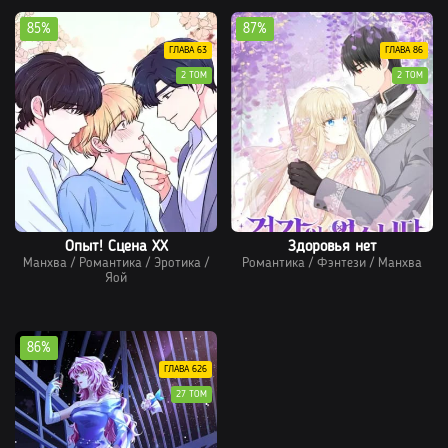
85%
87%
ГЛАВА 63
ГЛАВА 86
2 ТОМ
2 ТОМ
Опыт! Сцена ХХ
Здоровья нет
Манхва
/
Романтика
/
Эротика
/
Романтика
/
Фэнтези
/
Манхва
Яой
86%
ГЛАВА 626
27 ТОМ