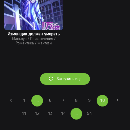
Изменщик должен умереть
Маньхуа
/
Приключения
/
Романтика
/
Фэнтези
Загрузить еще
1
...
6
7
8
9
10
11
12
13
14
...
54