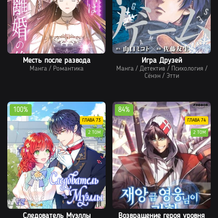
Месть после развода
Игра Друзей
Манга
/
Романтика
Манга
/
Детектив
/
Психология
/
Сёнэн
/
Этти
100%
84%
ГЛАВА 73
ГЛАВА 74
2 ТОМ
2 ТОМ
Следователь Муэллы
Возвращение героя уровня