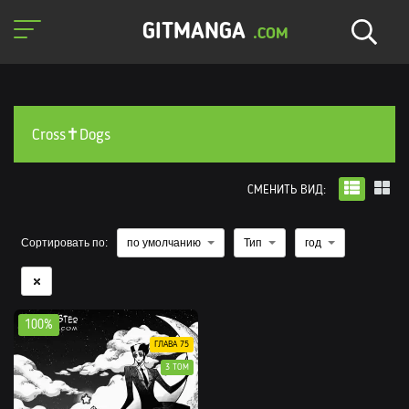
GITMANGA
.COM
Cross✝Dogs
СМЕНИТЬ ВИД:
Сортировать по:
по умолчанию
Тип
год
100%
ГЛАВА 75
3 ТОМ