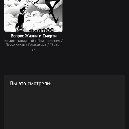
Вопрос Жизни и Смерти
Комикс западный
/
Приключения
/
Психология
/
Романтика
/
Сёнэн-
ай
Вы это смотрели: