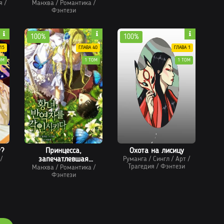
я
/
Манхва
/
Романтика
/
Фэнтези
100%
100%
15
ГЛАВА 40
ГЛАВА 1
ОМ
1 ТОМ
1 ТОМ
у?
Принцесса,
Охота на лисицу
/
запечатлевшая
Руманга
/
Сингл
/
Арт
/
Трагедия
/
Фэнтези
Манхва
изменника
/
Романтика
/
Фэнтези