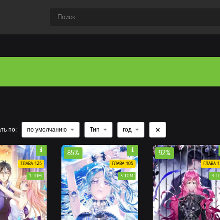
ть по:
по умолчанию
Тип
год
85%
92%
ГЛАВА 125
ГЛАВА 105
ГЛАВА 1
1 ТОМ
3 ТОМ
3 Т