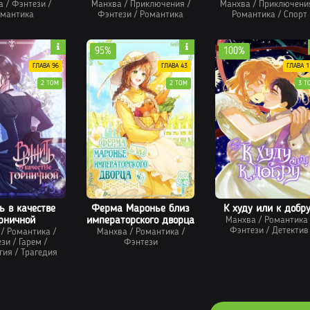
а
/
Фэнтези
/
Манхва
/
конец
Приключения
/
Манхва
/
Приключени
мантика
Фэнтези
/
Романтика
Романтика
/
Спорт
95%
100%
ГЛАВА 96
ГЛАВА 43
ГЛАВА 1
2 ТОМ
2 ТОМ
3 Т
 в качестве
Ферма Маронье близ
К худу или к добр
рничной
императорского дворца
Манхва
/
Романтика
Фэнтези
/
Детектив
/
Романтика
/
Манхва
/
Романтика
/
ези
/
Гарем
/
Фэнтези
гия
/
Трагедия