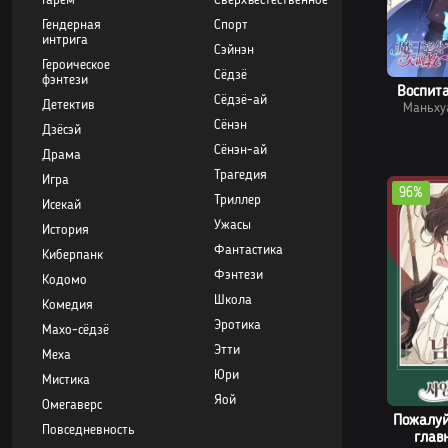
Гарем
Сверхъестественное
Гендерная
Спорт
интрига
Сэйнэн
Героическое
Сёдзё
фэнтези
Воспит
Сёдзё-ай
Детектив
Маньху
Сёнэн
Дзёсэй
Сёнэн-ай
Драма
Трагедия
Игра
96%
Триллер
Исекай
Ужасы
История
Фантастика
Киберпанк
Фэнтези
Кодомо
Школа
Комедия
Эротика
Махо-сёдзё
Этти
Меха
Юри
Мистика
Яой
Омегаверс
Пожалуй
Повседневность
главн