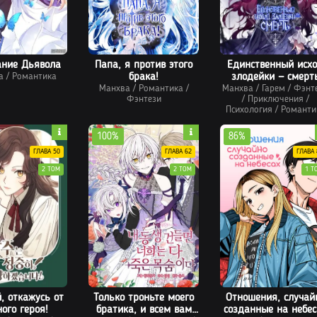
ание Дьявола
Папа, я против этого
Единственный исх
а
/
Романтика
брака!
злодейки — смерт
Манхва
/
Романтика
/
Манхва
/
Гарем
/
Фэнт
Фэнтези
/
Приключения
/
Психология
/
Романти
100%
86%
ГЛАВА 50
ГЛАВА 62
ГЛАВА 
2 ТОМ
2 ТОМ
1 Т
, откажусь от
Только троньте моего
Отношения, случай
ого героя!
братика, и всем вам
созданные на небес