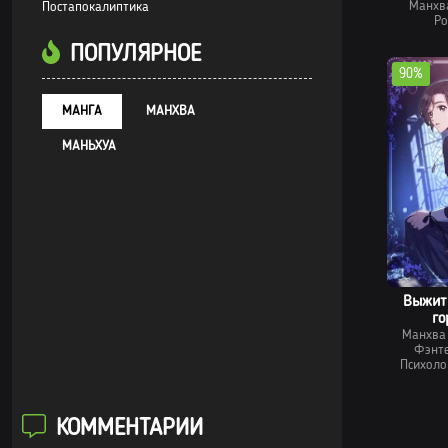
Манхв
Постапокалиптика
Ро
ПОПУЛЯРНОЕ
90%
МАНГА
МАНХВА
МАНЬХУА
Выжить
го
Манхва
Фэнт
Психоло
КОММЕНТАРИИ