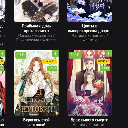
од
Приёмная дочь
Цветы в
ь
протагониста
императорском дворце
ези
Манхва
/
Романтика
/
Манхва
сводят с ума
/
Романтика
/
Приключения
/
Фэнтези
Фэнтези
ка
93%
100%
80
ГЛАВА 107
ГЛАВА 42
ОМ
3 ТОМ
1 ТОМ
но
Берегись этой
Брак вместо смерти
ах
чертовки!
Манхва
/
Романтика