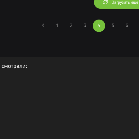
Загрузить еще
1
2
3
4
5
6
 смотрели: