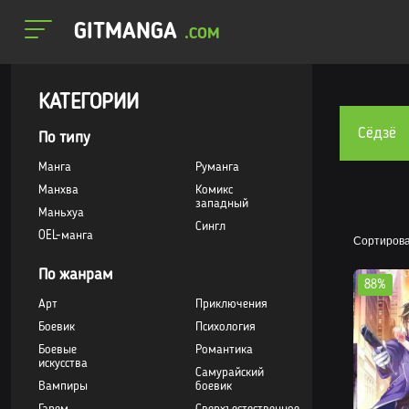
GITMANGA
.COM
КАТЕГОРИИ
Сёдзё
По типу
Манга
Руманга
Манхва
Комикс
западный
Маньхуа
Сингл
OEL-манга
Сортирова
По жанрам
88%
Арт
Приключения
Боевик
Психология
Боевые
Романтика
искусства
Самурайский
Вампиры
боевик