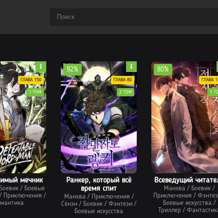
92%
80%
ГЛАВА 150
ГЛАВА 80
ГЛАВА 1
1 ТОМ
2 ТОМ
1 Т
димый мечник
Ранкер, который всё
Всеведущий читате
Боевик
/
Боевые
время спит
Манхва
/
Боевик
/
/
Приключения
/
Приключения
/
Фэнтез
Манхва
/
Приключения
/
мантика
Боевые искусства
/
Сёнэн
/
Боевик
/
Фэнтези
/
Триллер
/
Фантастик
Боевые искусства