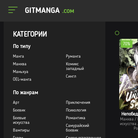
GITMANGA
.COM
КАТЕГОРИИ
70%
По типу
Манга
Руманга
Манхва
Комикс
западный
Маньхуа
Сингл
OEL-манга
По жанрам
Арт
Приключения
Боевик
Психология
Непобе
Боевые
Романтика
Манхва
/
искусства
искусства
Самурайский
Ро
Вампиры
боевик