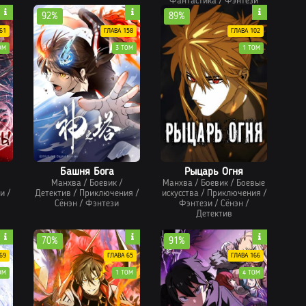
Фантастика
/
Фэнтези
92%
89%
61
ГЛАВА 158
ГЛАВА 102
ОМ
3 ТОМ
1 ТОМ
Башня Бога
Рыцарь Огня
Манхва
/
Боевик
/
Манхва
/
Боевик
/
Боевые
и
/
Детектив
/
Приключения
/
искусства
/
Приключения
/
Сёнэн
/
Фэнтези
Фэнтези
/
Сёнэн
/
Детектив
70%
91%
69
ГЛАВА 65
ГЛАВА 166
ОМ
1 ТОМ
4 ТОМ