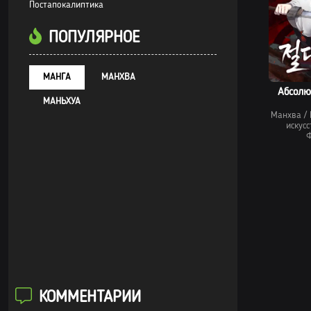
Постапокалиптика
ПОПУЛЯРНОЕ
МАНГА
МАНХВА
Абсолю
МАНЬХУА
Манхва
/
искусс
Ф
КОММЕНТАРИИ