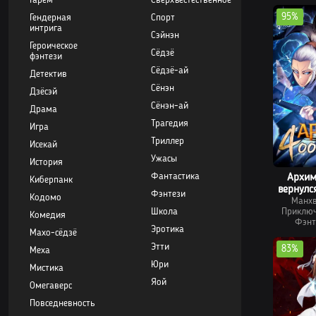
Гарем
Сверхъестественное
95%
Гендерная
Спорт
интрига
Сэйнэн
Героическое
Сёдзё
фэнтези
Сёдзё-ай
Детектив
Сёнэн
Дзёсэй
Сёнэн-ай
Драма
Трагедия
Игра
Триллер
Исекай
Ужасы
История
Фантастика
Архим
Киберпанк
вернулс
Фэнтези
Кодомо
Манх
Школа
Приклю
Комедия
Фэнт
Эротика
Махо-сёдзё
Этти
83%
Меха
Юри
Мистика
Яой
Омегаверс
Повседневность