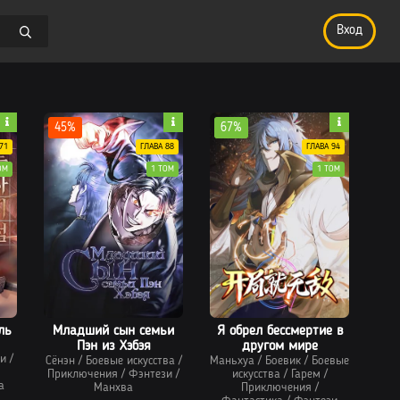
Вход
45%
67%
71
ГЛАВА 88
ГЛАВА 94
ОМ
1 ТОМ
1 ТОМ
ль
Младший сын семьи
Я обрел бессмертие в
Пэн из Хэбэя
другом мире
и
/
Сёнэн
/
Боевые искусства
/
Маньхуа
/
Боевик
/
Боевые
Приключения
/
Фэнтези
/
искусства
/
Гарем
/
а
Манхва
Приключения
/