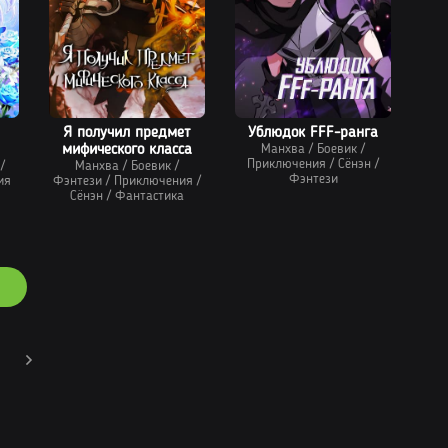
Я получил предмет
Ублюдок FFF-ранга
мифического класса
Манхва
/
Боевик
/
Приключения
/
Сёнэн
/
/
Манхва
/
Боевик
/
Фэнтези
ия
Фэнтези
/
Приключения
/
Сёнэн
/
Фантастика