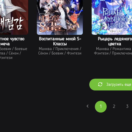
тное чувство
Воспитанные мной S-
Рыцарь ледяного
меча
Классы
цветка
Боевик
/
Боевые
Манхва
/
Приключения
/
Манхва
/
Романтика
тва
/
Сёнэн
/
Сёнэн
/
Боевик
/
Фэнтези
Фэнтези
/
Приключен
энтези
Загрузить еще
1
2
3