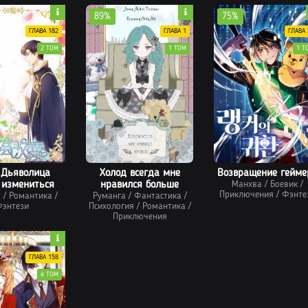
89%
75%
ГЛАВА 182
ГЛАВА 1
ГЛАВА 
2 ТОМ
1 ТОМ
1 Т
 Дьяволица
Холод всегда мне
Возвращение гейме
 измениться
нравился больше
Манхва
/
Боевик
/
Приключения
/
Фэнте
а
/
Романтика
/
Руманга
/
Фантастика
/
энтези
Психология
/
Романтика
/
Приключения
ГЛАВА 158
4 ТОМ