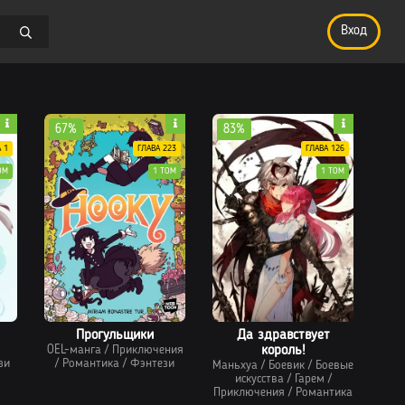
Вход
67%
83%
 1
ГЛАВА 223
ГЛАВА 126
ОМ
1 ТОМ
1 ТОМ
Прогульщики
Да здравствует
OEL-манга
/
Приключения
король!
зи
/
Романтика
/
Фэнтези
Маньхуа
/
Боевик
/
Боевые
искусства
/
Гарем
/
Приключения
/
Романтика