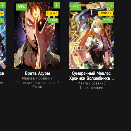
50%
75%
24
ГЛАВА 2
ГЛАВА 1.2
ОМ
1 ТОМ
1 ТОМ
ра
Врата Асуры
Сумеречный Меалес:
Манхва
/
Боевик
/
Хроники Волшебника и
зи
Фэнтези
/
Приключения
/
Черной Кошки.
Манга
/
Боевик
/
Сёнэн
Приключения