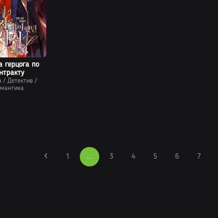
а герцога по
нтракту
а
/
Детектив
/
мантика
1
...
3
4
5
6
7