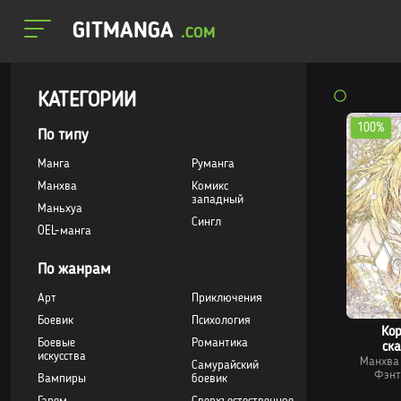
GITMANGA
.COM
КАТЕГОРИИ
100%
По типу
Манга
Руманга
Манхва
Комикс
западный
Маньхуа
Сингл
OEL-манга
По жанрам
Арт
Приключения
Боевик
Психология
Кор
Боевые
Романтика
ск
искусства
Манхва
Самурайский
Фэнт
Вампиры
боевик