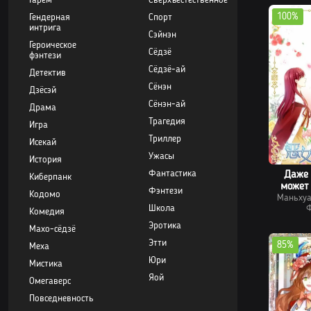
Гарем
Сверхъестественное
100%
Гендерная
Спорт
интрига
Сэйнэн
Героическое
Сёдзё
фэнтези
Сёдзё-ай
Детектив
Сёнэн
Дзёсэй
Сёнэн-ай
Драма
Трагедия
Игра
Триллер
Исекай
Ужасы
История
Фантастика
Даже
Киберпанк
может
Фэнтези
Кодомо
Маньху
Школа
Ф
Комедия
Эротика
Махо-сёдзё
Этти
85%
Меха
Юри
Мистика
Яой
Омегаверс
Повседневность