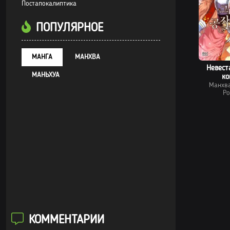
Постапокалиптика
ПОПУЛЯРНОЕ
МАНГА
МАНХВА
Невест
МАНЬХУА
ко
Манхв
Ро
КОММЕНТАРИИ