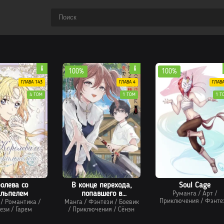
100%
100%
ГЛАВА 143
ГЛАВА 4
ГЛАВА
4 ТОМ
1 ТОМ
1 Т
олева со
В конце перехода,
Soul Cage
альпелем
попавшего в
Руманга
/
Арт
/
Приключения
/
Фэнте
/
Романтика
/
Манга
пространственный
/
Фэнтези
/
Боевик
ези
/
Гарем
/
Приключения
/
Сёнэн
разлом