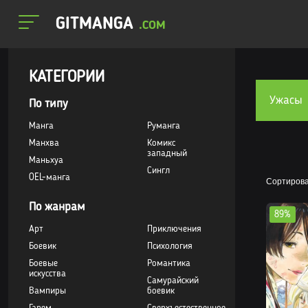
GITMANGA
.COM
КАТЕГОРИИ
Ужасы
По типу
Манга
Руманга
Манхва
Комикс
западный
Маньхуа
Сингл
OEL-манга
Сортирова
По жанрам
89%
Арт
Приключения
Боевик
Психология
Боевые
Романтика
искусства
Самурайский
Вампиры
боевик