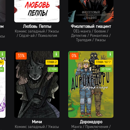
ем
Любовь Пеппы
Фиолетовый гиацинт
Комикс западный
/
Ужасы
OEL-манга
/
Боевик
/
/
Сёдзё-ай
/
Психология
Детектив
/
Романтика
/
асы
Трагедия
/
Ужасы
33%
0%
62
ГЛАВА 2
ГЛАВА 167.7
ОМ
2 ТОМ
23 ТОМ
Мичи
Дорохедоро
Комикс западный
/
Ужасы
Манга
/
Приключения
/