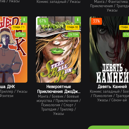
тив
/
Ужасы
Комикс западный
/
Ужасы
Манга
/
Фантастика
Приключения
/
Трагед
Ужасы
67%
33%
ГЛАВА 7.1
ГЛАВА 95
ГЛАВА 
1 ТОМ
24 ТОМ
3 Т
аша ДНК
Невероятные
Девять Камней
Триллер
/
Ужасы
Приключения ДжоДжо
Комикс западный
/
Бое
Фэнтези
/
Психология
/
Трагеди
— Часть 7: Стил-Болл-
Манга
/
Боевик
/
Боевые
Ужасы
/
Сёнэн-ай
искусства
/
Приключения
/
Ран (В цвете)
Психология
/
Спорт
/
Трагедия
/
Триллер
/
Ужасы