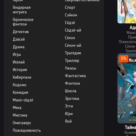
Гарем
Сверхъестественное
Гендерная
Спорт
интрига
Сэйнэн
Героическое
Сёдзё
фэнтези
Ад
Сёдзё-ай
Детектив
Манг
При
Сёнэн
Дзёсэй
Психолог
Сёнэн-ай
Сёнэн
Драма
Трилл
Трагедия
Игра
Фэн
0%
Триллер
Исекай
Ужасы
История
Фантастика
Киберпанк
Фэнтези
Кодомо
Школа
Комедия
Эротика
Махо-сёдзё
Этти
Меха
Юри
Мистика
Яой
Омегаверс
Тайна
Повседневность
Комик