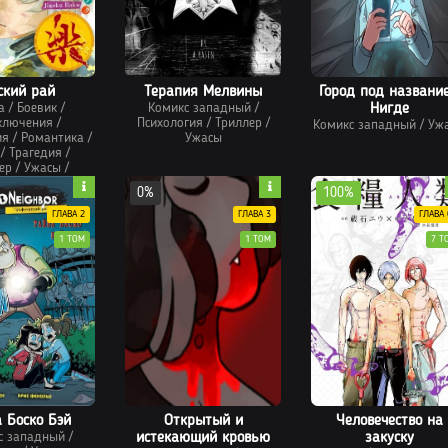
ский рай
Терапия Мелвины
Город под названи
а
/
Боевик
/
Комикс западный
/
Нигде
ключения
/
Психология
/
Триллер
/
Комикс западный
/
Уж
ия
/
Романтика
/
Ужасы
/
Трагедия
/
ер
/
Ужасы
/
тези
/
Этти
0%
100%
ГЛАВА 2
ГЛАВА 3
ГЛАВА 
1 ТОМ
1 ТОМ
7 Т
 Боско Бэй
Открытый и
Человечество на
с западный
/
истекающий кровью
закуску