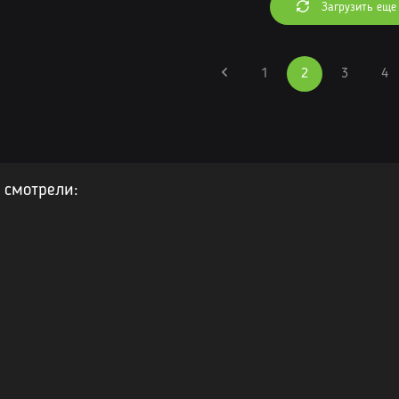
Загрузить еще
1
2
3
4
 смотрели: