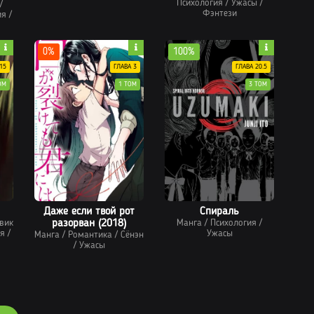
Психология
/
Ужасы
/
/
Фэнтези
ия
/
0%
100%
15
ГЛАВА 3
ГЛАВА 20.5
ОМ
1 ТОМ
3 ТОМ
Даже если твой рот
Спираль
вик
разорван (2018)
Манга
/
Психология
/
я
/
Ужасы
Манга
/
Романтика
/
Сёнэн
/
Ужасы