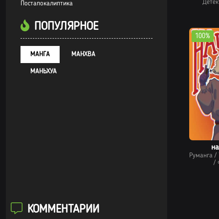
Детек
Постапокалиптика
ПОПУЛЯРНОЕ
100%
МАНГА
МАНХВА
МАНЬХУА
н
Руманга
/
/
КОММЕНТАРИИ