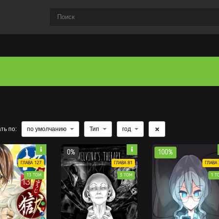
ть по:
по умолчанию
Тип
год
0%
100%
ГЛАВА 127
ГЛАВА 81
ГЛАВА 
13 ТОМ
3 ТОМ
1 Т