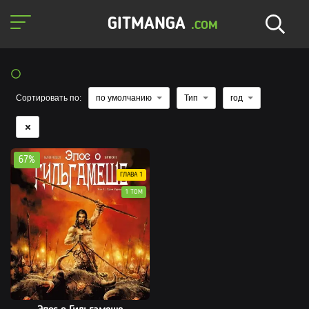
GITMANGA
.COM
Сортировать по:
по умолчанию
Тип
год
67%
ГЛАВА 1
1 ТОМ