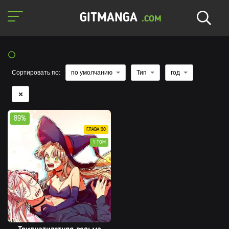
GITMANGA
.COM
Сортировать по:
по умолчанию
Тип
год
89%
ГЛАВА 90
1 ТОМ