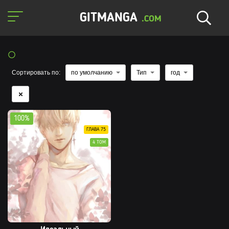
GITMANGA
.COM
Сортировать по:
по умолчанию
Тип
год
100%
ГЛАВА 75
4 ТОМ