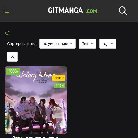
GITMANGA
.COM
Сортировать по:
по умолчанию
Тип
год
100%
ГЛАВА 2
1 ТОМ