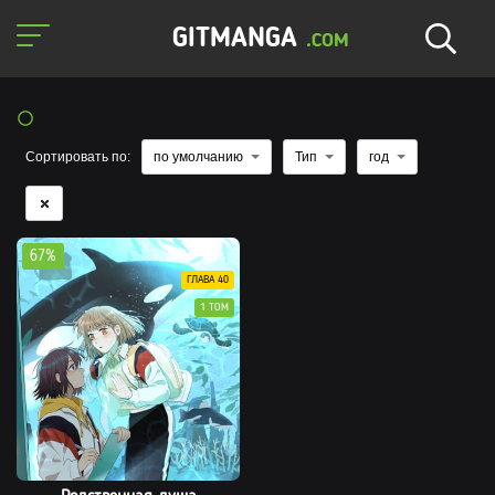
GITMANGA
.COM
Сортировать по:
по умолчанию
Тип
год
67%
ГЛАВА 40
1 ТОМ