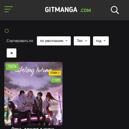
GITMANGA
.COM
Сортировать по:
по умолчанию
Тип
год
100%
ГЛАВА 2
1 ТОМ