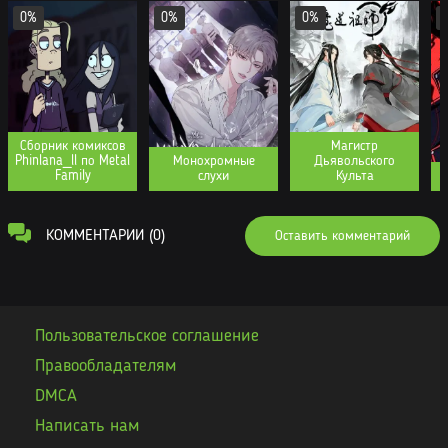
0%
0%
0%
Сборник комиксов
Магистр
Phinlana_ll по Metal
Монохромные
Дьявольского
Family
слухи
Культа
КОММЕНТАРИИ (0)
Оставить комментарий
Пользовательское соглашение
Правообладателям
DMCA
Написать нам