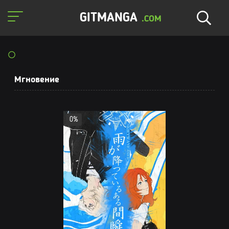
GITMANGA
.COM
Мгновение
0%