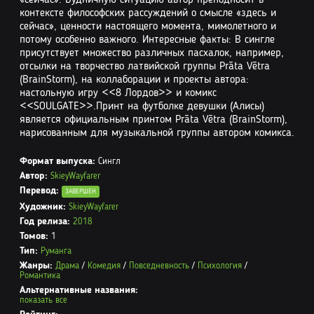
контексте философских рассуждений о смысле «здесь и
сейчас», ценности настоящего момента, мимолетного и
потому особенно важного. Интересные факты: В сингле
присутствует множество различных пасхалок, например,
отсылки на творчество латвийской группы Prāta Vētra
(BrainStorm), на коллаборации и проекты автора:
настольную игру <<8 Лордов>> и комикс
<<SOULGATE>>.Принт на футболке девушки (Алисы)
является официальным принтом Prāta Vētra (BrainStorm),
нарисованным для музыкальной группы автором комикса.
Формат выпуска:
Сингл
Автор:
SkieyWayfarer
Перевод:
ЗАВЕРШЕН
Художник:
SkieyWayfarer
Год релиза:
2018
Томов:
1
Тип:
Руманга
Жанры:
Драма
/
Комедия
/
Повседневность
/
Психология
/
Романтика
Альтернативные названия:
показать все