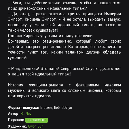
- Боги, ты действительно хочешь, чтобы я нашел этот
придирчиво-сложный идеальный типаж?
- Да, отец, - резко ответила третья принцесса Империи
Эмперт, Кириэль Эмперт. - Я не хотела выходить замуж,
поскольку у меня свой идеальный типаж, но разве ж
такой человек существует!
Однако Кириэль упустила из виду две вещи.
Во-первых, это отец-романтик, который любит своих
детей и настроен решительно. Во-вторых, он не записал в
точности пункт три, каким талантом должен обладать
суженный.
- Младшенькая! Это папа! Свершилось! Спустя десять лет
я нашел твой идеальный типаж!
История женщины-рыцаря с фальшивым идеалом
мужчины и великого мага со сложным именем, который
притворяется идеалом.
Формат выпуска:
В цвете, Веб, Вебтун
Автор:
Ra Nov
Перевод:
ПРОДОЛЖАЕТСЯ
Художник:
Gwon Suri