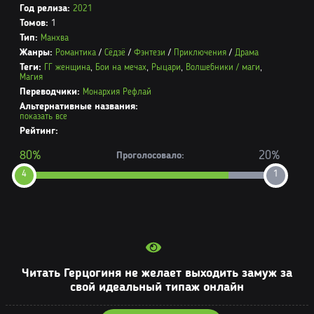
Год релиза:
2021
Томов:
1
Тип:
Манхва
Жанры:
Романтика
/
Сёдзё
/
Фэнтези
/
Приключения
/
Драма
Теги:
ГГ женщина
,
Бои на мечах
,
Рыцари
,
Волшебники / маги
,
Магия
Переводчики:
Монархия Рефлай
Альтернативные названия:
показать все
Рейтинг:
80%
20%
Проголосовало:
4
1
Читать Герцогиня не желает выходить замуж за
свой идеальный типаж онлайн