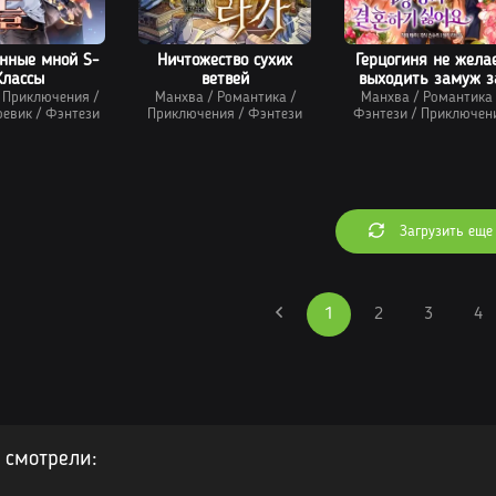
нные мной S-
Ничтожество сухих
Герцогиня не жела
Классы
ветвей
выходить замуж з
/
Приключения
/
Манхва
/
Романтика
/
свой идеальный ти
Манхва
/
Романтика
оевик
/
Фэнтези
Приключения
/
Фэнтези
Фэнтези
/
Приключен
Загрузить еще
1
2
3
4
 смотрели: