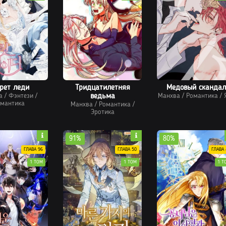
рет леди
Тридцатилетняя
Медовый скандал
а
/
Фэнтези
/
ведьма
Манхва
/
Романтика
/
мантика
Манхва
/
Романтика
/
Эротика
91%
80%
ГЛАВА 96
ГЛАВА 50
ГЛАВА 
1 ТОМ
1 ТОМ
1 Т