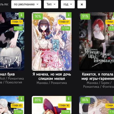
ть по:
по умолчанию
Тип
год
90%
91%
ГЛАВА 72
ГЛАВА 87
ГЛАВА 
1 ТОМ
3 ТОМ
3 Т
нал букв
Я мачеха, но моя дочь
Кажется, я попала
Яой
/
Романтика
слишком милая
мир игры-гаремни
ив
/
Психология
Манхва
/
Романтика
Манхва
/
Гарем
/
Романтика
/
Фэнтез
89%
86%
ГЛАВА 85
ГЛАВА 90
ГЛАВА 
2 ТОМ
1 ТОМ
1 Т