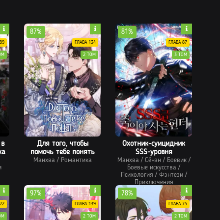
87%
81%
89
ГЛАВА 134
ГЛАВА 87
ОМ
2 ТОМ
3 ТОМ
 в
Для того, чтобы
Охотник-суицидник
ка
помочь тебе понять
SSS-уровня
Манхва
/
Романтика
Манхва
/
Сёнэн
/
Боевик
/
и
Боевые искусства
/
Психология
/
Фэнтези
/
Приключения
97%
78%
22
ГЛАВА 139
ГЛАВА 75
ОМ
2 ТОМ
2 ТОМ