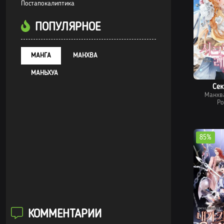
Постапокалиптика
ПОПУЛЯРНОЕ
МАНГА
МАНХВА
МАНЬХУА
Сек
Манхв
Ро
85%
КОММЕНТАРИИ