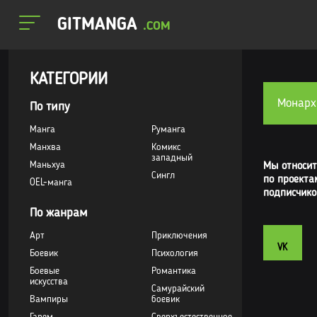
GITMANGA
.COM
КАТЕГОРИИ
Монарх
По типу
Манга
Руманга
Манхва
Комикс
западный
Маньхуа
Мы относит
Сингл
по проекта
OEL-манга
подписчико
По жанрам
Арт
Приключения
VK
Боевик
Психология
Боевые
Романтика
искусства
Самурайский
Вампиры
боевик