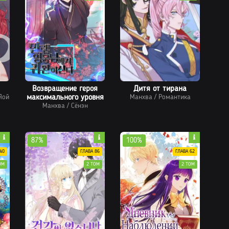
Возвращение героя
Дитя от тирана
Яой
максимального уровня
Манхва
/
Романтика
Манхва
/
Сёнэн
87%
100%
40
ГЛАВА 86
ГЛАВА 62
ОМ
2 ТОМ
2 ТОМ