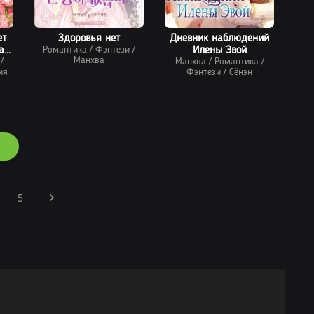
ет
Здоровья нет
Дневник наблюдений
а
Романтика
/
Фэнтези
/
Илены Эвой
Манхва
паж
/
Манхва
/
Романтика
/
ия
Фэнтези
/
Сёнэн
5