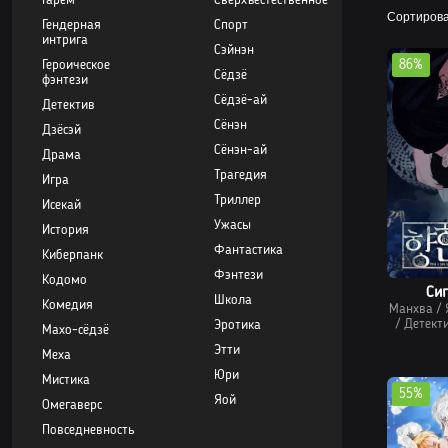
Гарем
Сверхъестественное
Сортирова
Гендерная
Спорт
интрига
Сэйнэн
86%
Героическое
Сёдзё
фэнтези
Сёдзё-ай
Детектив
Сёнэн
Дзёсэй
Сёнэн-ай
Драма
Трагедия
Игра
Триллер
Исекай
Ужасы
История
Фантастика
Киберпанк
Фэнтези
Кодомо
Сиг
Школа
Комедия
Манхва
/
/
Детект
Эротика
Махо-сёдзё
Этти
Меха
Юри
Мистика
55%
Яой
Омегаверс
Повседневность