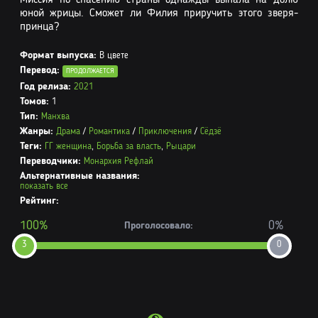
юной жрицы. Сможет ли Филия приручить этого зверя-
принца?
Формат выпуска:
В цвете
Перевод:
ПРОДОЛЖАЕТСЯ
Год релиза:
2021
Томов:
1
Тип:
Манхва
Жанры:
Драма
/
Романтика
/
Приключения
/
Сёдзё
Теги:
ГГ женщина
,
Борьба за власть
,
Рыцари
Переводчики:
Монархия Рефлай
Альтернативные названия:
показать все
Рейтинг:
100%
0%
Проголосовало:
3
0