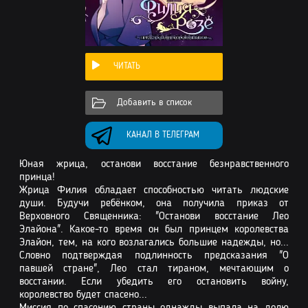
ЧИТАТЬ
Добавить в список
КАНАЛ В ТЕЛЕГРАМ
Юная жрица, останови восстание безнравственного
принца!
Жрица Филия обладает способностью читать людские
души. Будучи ребёнком, она получила приказ от
Верховного Священника: "Останови восстание Лео
Элайона". Какое-то время он был принцем королевства
Элайон, тем, на кого возлагались большие надежды, но...
Словно подтверждая подлинность предсказания "О
павшей стране", Лео стал тираном, мечтающим о
восстании. Если убедить его остановить войну,
королевство будет спасено...
Миссия по спасению страны однажды выпала на долю