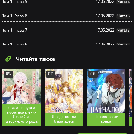
Том 1. Глава 9
17.05.2022
Читать
Том 1. Глава 8
17.05.2022
Читать
Том 1. Глава 7
17.05.2022
Читать
Том 1. Глава 6
17.05.2022
Читать
Читайте также
Том 1. Глава 5
17.05.2022
Читать
Том 1. Глава 4
17.05.2022
Читать
0%
0%
0%
Том 1. Глава 3
17.05.2022
Читать
Том 1. Глава 2
17.05.2022
Читать
Стала не нужна
после появления
Том 1. Глава 1
17.05.2022
Читать
Святой из
Я ведь всегда
Начало после
дворянского рода
была здесь
конца
В