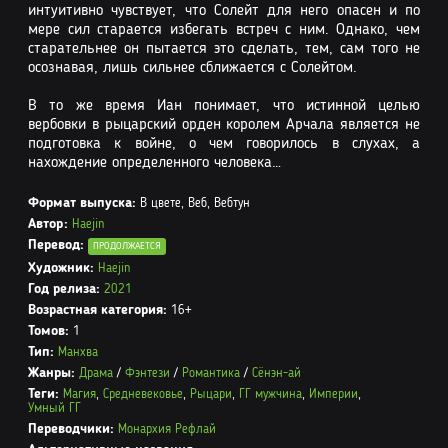
интуитивно чувствует, что Солейт для него опасен и по
мере сил старается избегать встреч с ним. Однако, чем
старательнее он пытается это сделать, тем, сам того не
осознавая, лишь сильнее сближается с Солейтом.
В то же время Иан понимает, что истинной целью
вербовки в рыцарский орден королем Арчала является не
подготовка к войне, о чем говорилось в слухах, а
нахождение определенного человека…
Формат выпуска:
В цвете, Веб, Вебтун
Автор:
Haejin
Перевод:
ПРОДОЛЖАЕТСЯ
Художник:
Haejin
Год релиза:
2021
Возрастная категория:
16+
Томов:
1
Тип:
Манхва
Жанры:
Драма
/
Фэнтези
/
Романтика
/
Сёнэн-ай
Теги:
Магия
,
Средневековье
,
Рыцари
,
ГГ мужчина
,
Империи
,
Умный ГГ
Переводчики:
Монархия Рефлай