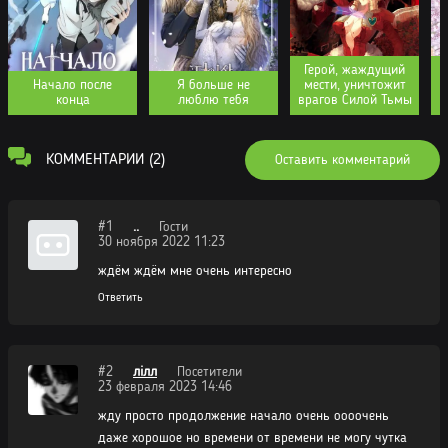
Герой, жаждущий
Начало после
Я больше не
мести, уничтожит
конца
люблю тебя
врагов Силой Тьмы
КОММЕНТАРИИ (2)
Оставить комментарий
#1
..
Гости
30 ноября 2022 11:23
ждём ждём мне очень интересно
Ответить
#2
лілл
Посетители
23 февраля 2023 14:46
жду просто продолжение начало очень оооочень
даже хорошое но времени от времени не могу чутка