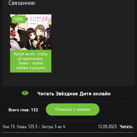
Связанное:
100%
Кагуя хочет, чтобы
ей признались:
Гении - война
любви и разума
Читать Звёздное Дитя онлайн
Показать с начала
Всего глав:
132
Том 13. Глава 125.3 - Экстра 3 из 4
12.09.2023
Читать