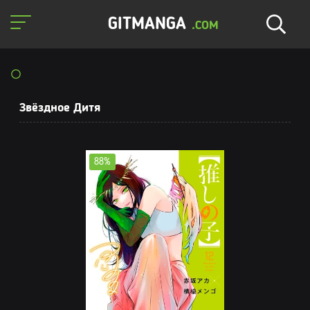
GITMANGA
.COM
Звёздное Дитя
88%