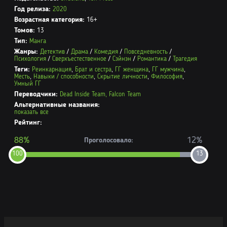
Год релиза:
2020
Возрастная категория:
16+
Томов:
13
Тип:
Манга
Жанры:
Детектив
/
Драма
/
Комедия
/
Повседневность
/
Психология
/
Сверхъестественное
/
Сэйнэн
/
Романтика
/
Трагедия
Теги:
Реинкарнация
,
Брат и сестра
,
ГГ женщина
,
ГГ мужчина
,
Месть
,
Навыки / способности
,
Скрытие личности
,
Философия
,
Умный ГГ
Переводчики:
Dead Inside Team,
Falcon Team
Альтернативные названия:
показать все
Рейтинг:
88%
12%
Проголосовало:
100
13