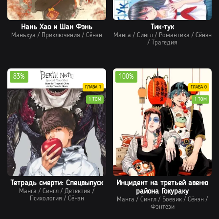
Нань Хао и Шан Фэнь
Тик-тук
Маньхуа
/
Приключения
/
Сёнэн
Манга
/
Сингл
/
Романтика
/
Сёнэн
/
Трагедия
83%
100%
ГЛАВА 1
ГЛАВА 0
1 ТОМ
1 ТОМ
Тетрадь смерти: Спецвыпуск
Инцидент на третьей авеню
Манга
/
Сингл
/
Детектив
/
района Гокураку
Психология
/
Сёнэн
Манга
/
Сингл
/
Боевик
/
Сёнэн
/
Фэнтези