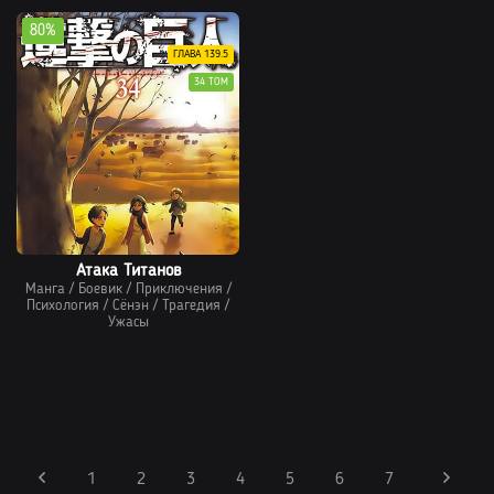
80%
ГЛАВА 139.5
34 ТОМ
Атака Титанов
Манга
/
Боевик
/
Приключения
/
Психология
/
Сёнэн
/
Трагедия
/
Ужасы
1
2
3
4
5
6
7