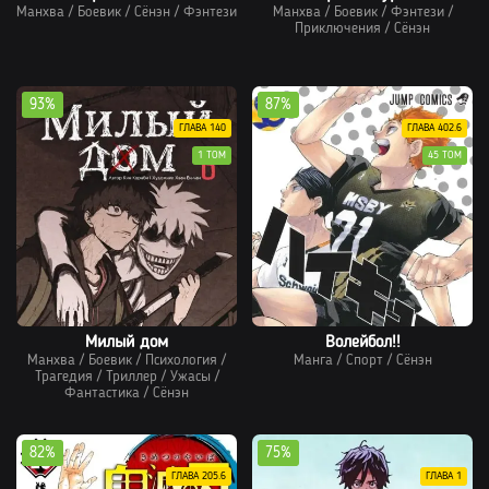
Манхва
/
Боевик
/
Сёнэн
/
Фэнтези
Манхва
/
Боевик
/
Фэнтези
/
Приключения
/
Сёнэн
93%
87%
ГЛАВА 140
ГЛАВА 402.6
1 ТОМ
45 ТОМ
Милый дом
Волейбол!!
Манхва
/
Боевик
/
Психология
/
Манга
/
Спорт
/
Сёнэн
Трагедия
/
Триллер
/
Ужасы
/
Фантастика
/
Сёнэн
82%
75%
ГЛАВА 205.6
ГЛАВА 1