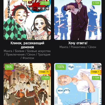
23 ТОМ
1 ТОМ
Клинок, рассекающий
Хочу ответа!
демонов
Манга
/
Романтика
/
Сёнэн
Манга
/
Боевик
/
Боевые искусства
/
Приключения
/
Сёнэн
/
Трагедия
/
Фэнтези
94%
100%
ГЛАВА 79
ГЛАВА 1
1 ТОМ
1 ТОМ