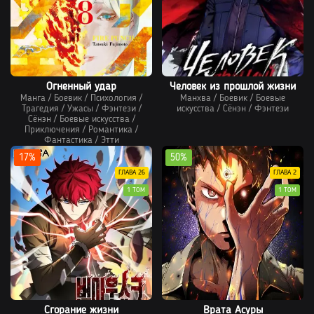
Огненный удар
Человек из прошлой жизни
Манга
/
Боевик
/
Психология
/
Манхва
/
Боевик
/
Боевые
Трагедия
/
Ужасы
/
Фэнтези
/
искусства
/
Сёнэн
/
Фэнтези
Сёнэн
/
Боевые искусства
/
Приключения
/
Романтика
/
Фантастика
/
Этти
17%
50%
ГЛАВА 26
ГЛАВА 2
1 ТОМ
1 ТОМ
Сгорание жизни
Врата Асуры