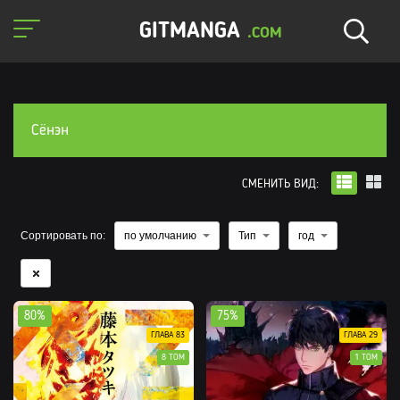
GITMANGA
.COM
Сёнэн
СМЕНИТЬ ВИД:
Сортировать по:
по умолчанию
Тип
год
80%
75%
ГЛАВА 83
ГЛАВА 29
8 ТОМ
1 ТОМ