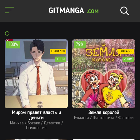
GITMANGA
.COM
100%
79%
ГЛАВА 100
ГЛАВА 5.5
1 ТОМ
2 ТОМ
Миром правят власть и
Земля королей
деньги
Руманга
/
Фантастика
/
Фэнтези
Манхва
/
Боевик
/
Детектив
/
Психология