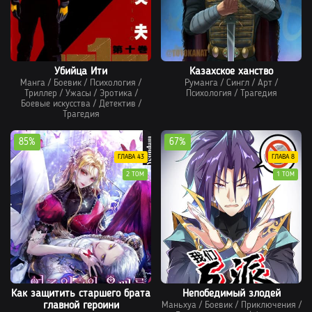
Убийца Ити
Казахское ханство
Манга
/
Боевик
/
Психология
/
Руманга
/
Сингл
/
Арт
/
Триллер
/
Ужасы
/
Эротика
/
Психология
/
Трагедия
Боевые искусства
/
Детектив
/
Трагедия
85%
67%
ГЛАВА 43
ГЛАВА 8
2 ТОМ
1 ТОМ
Как защитить старшего брата
Непобедимый злодей
главной героини
Маньхуа
/
Боевик
/
Приключения
/