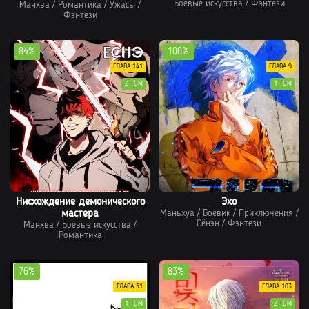
Боевые искусства
/
Фэнтези
Манхва
/
Романтика
/
Ужасы
/
Фэнтези
84%
100%
ГЛАВА 141
ГЛАВА 9
2 ТОМ
1 ТОМ
Нисхождение демонического
Эхо
мастера
Маньхуа
/
Боевик
/
Приключения
/
Сёнэн
/
Фэнтези
Манхва
/
Боевые искусства
/
Романтика
76%
83%
ГЛАВА 51
ГЛАВА 103
1 ТОМ
2 ТОМ