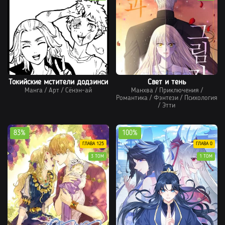
Токийские мстители додзинси
Свет и тень
Манга
/
Арт
/
Сёнэн-ай
Манхва
/
Приключения
/
Романтика
/
Фэнтези
/
Психология
/
Этти
83%
100%
ГЛАВА 125
ГЛАВА 0
3 ТОМ
1 ТОМ