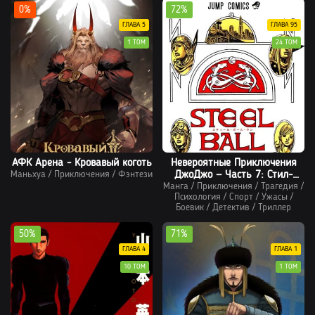
0%
72%
ГЛАВА 5
ГЛАВА 95
1 ТОМ
24 ТОМ
АФК Арена - Кровавый коготь
Невероятные Приключения
Маньхуа
/
Приключения
/
Фэнтези
ДжоДжо — Часть 7: Стил-
Манга
/
Приключения
Болл-Ра
/
Трагедия
/
Психология
/
Спорт
/
Ужасы
/
Боевик
/
Детектив
/
Триллер
50%
71%
ГЛАВА 4
ГЛАВА 1
10 ТОМ
1 ТОМ