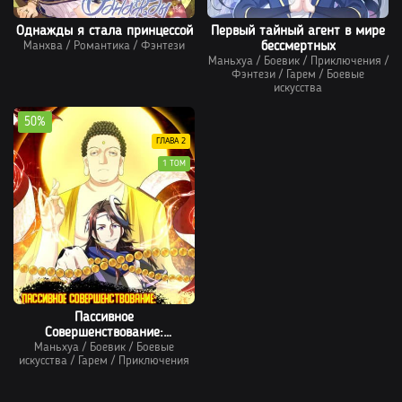
Однажды я стала принцессой
Первый тайный агент в мире
Манхва
/
Романтика
/
Фэнтези
бессмертных
Маньхуа
/
Боевик
/
Приключения
/
Фэнтези
/
Гарем
/
Боевые
искусства
50%
ГЛАВА 2
1 ТОМ
Пассивное
Совершенствование:
Маньхуа
Становление Буддой В
/
Боевик
/
Боевые
искусства
/
Гарем
/
Приключения
Демонической Секте