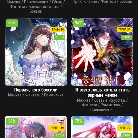
Приключения
/
Фэнтези
/
Боевик
Манхва
/
Приключения
/
Сёнэн
/
Фэнтези
/
Боевые искусства
/
Боевик
86%
94%
ГЛАВА 60
ГЛАВА 51
1 ТОМ
2 ТОМ
Первая, кого бросили
Я всего лишь хотела стать
Манхва
/
Фэнтези
/
Романтика
верным мечом
Манхва
/
Боевые искусства
/
Фэнтези
/
Романтика
/
Приключения
97%
75%
ГЛАВА 139
ГЛАВА 72
2 ТОМ
2 ТОМ