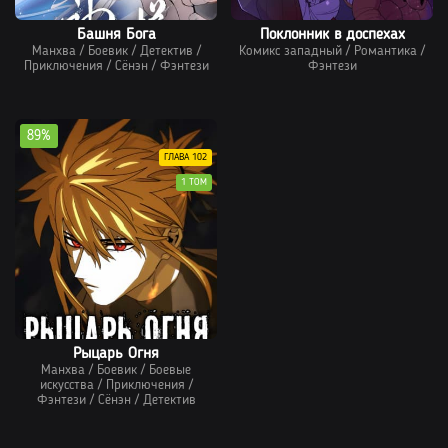
Башня Бога
Поклонник в доспехах
Манхва
/
Боевик
/
Детектив
/
Комикс западный
/
Романтика
/
Приключения
/
Сёнэн
/
Фэнтези
Фэнтези
89%
ГЛАВА 102
1 ТОМ
Рыцарь Огня
Манхва
/
Боевик
/
Боевые
искусства
/
Приключения
/
Фэнтези
/
Сёнэн
/
Детектив