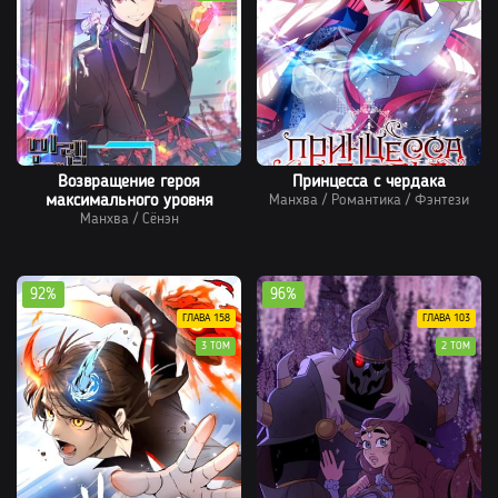
Возвращение героя
Принцесса с чердака
максимального уровня
Манхва
/
Романтика
/
Фэнтези
Манхва
/
Сёнэн
92%
96%
ГЛАВА 158
ГЛАВА 103
3 ТОМ
2 ТОМ