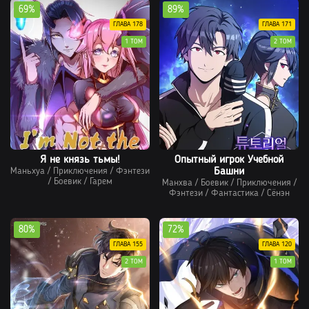
69%
89%
ГЛАВА 178
ГЛАВА 171
1 ТОМ
2 ТОМ
Я не князь тьмы!
Опытный игрок Учебной
Маньхуа
/
Приключения
/
Фэнтези
Башни
/
Боевик
/
Гарем
Манхва
/
Боевик
/
Приключения
/
Фэнтези
/
Фантастика
/
Сёнэн
80%
72%
ГЛАВА 155
ГЛАВА 120
2 ТОМ
1 ТОМ