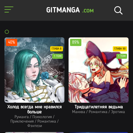
GITMANGA
.COM
40%
89%
ГЛАВА 8
ГЛАВА 90
1 ТОМ
1 ТОМ
Холод всегда мне нравился
Тридцатилетняя ведьма
больше
Манхва
/
Романтика
/
Эротика
Руманга
/
Психология
/
Приключения
/
Романтика
/
Фэнтези