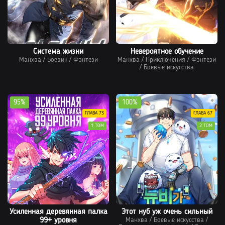
Система жизни
Невероятное обучение
Манхва
/
Боевик
/
Фэнтези
Манхва
/
Приключения
/
Фэнтези
/
Боевые искусства
95%
100%
ГЛАВА 73
ГЛАВА 67
1 ТОМ
2 ТОМ
Усиленная деревянная палка
Этот нуб уж очень сильный
99+ уровня
Манхва
/
Боевые искусства
/