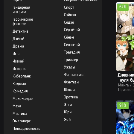
Гарем
Сверхъестественное
67%
Гендерная
Спорт
интрига
Сэйнэн
Героическое
Сёдзё
фэнтези
Сёдзё-ай
Детектив
Сёнэн
Дзёсэй
Сёнэн-ай
Драма
Трагедия
Игра
Триллер
Исекай
Ужасы
История
Фантастика
Дневник
Киберпанк
нуля б
Фэнтези
Кодомо
Манга
/
Школа
Приключ
Комедия
Эротика
Махо-сёдзё
Этти
91%
Меха
Юри
Мистика
Яой
Омегаверс
Повседневность