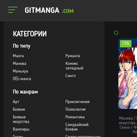
GITMANGA
.COM
КАТЕГОРИИ
73%
По типу
Манга
Руманга
Манхва
Комикс
западный
Маньхуа
Сингл
OEL-манга
По жанрам
Арт
Приключения
Боевик
Психология
Боевые
Романтика
Манхва
/
искусства
искусства
Самурайский
Сёнэн
/
Ф
Вампиры
боевик
Ро