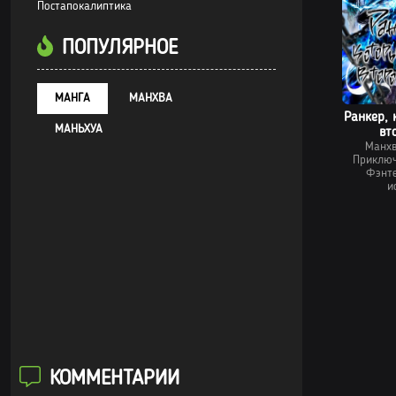
Постапокалиптика
ПОПУЛЯРНОЕ
МАНГА
МАНХВА
Ранкер, 
МАНЬХУА
вт
Манх
Приклю
Фэнт
и
КОММЕНТАРИИ