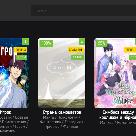
100%
95%
ГЛАВА 2
ГЛАВА 103
ГЛАВА 1
7 ТОМ
13 ТОМ
3 Т
Игрок
Страна самоцветов
Симбиоз между
Боевик
/
Боевые
Манга
/
Психология
/
кроликом и чёрно
/
Приключения
/
Фантастика
/
Трагедия
/
Манхва
пантерой
/
Романтик
энтези
/
Гарем
/
Триллер
/
Фэнтези
мантика