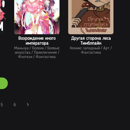
Возрождение иного
Другая сторона леса
императора
Тимблпайн
Маньхуа
/
Боевик
/
Боевые
Комикс западный
/
Арт
/
искусства
/
Приключения
/
Фантастика
Фэнтези
/
Фантастика
5
6