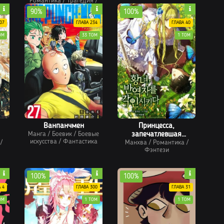
Романтика
/
Трагедия
/
Этти
/
Боевые искусства
90%
100%
07
ГЛАВА 234
ГЛАВА 40
ОМ
33 ТОМ
1 ТОМ
Ванпанчмен
Принцесса,
Манга
/
Боевик
/
Боевые
запечатлевшая
искусства
/
Фантастика
/
Манхва
изменника
/
Романтика
/
Фэнтези
100%
100%
 4
ГЛАВА 300
ГЛАВА 31
ОМ
1 ТОМ
1 ТОМ