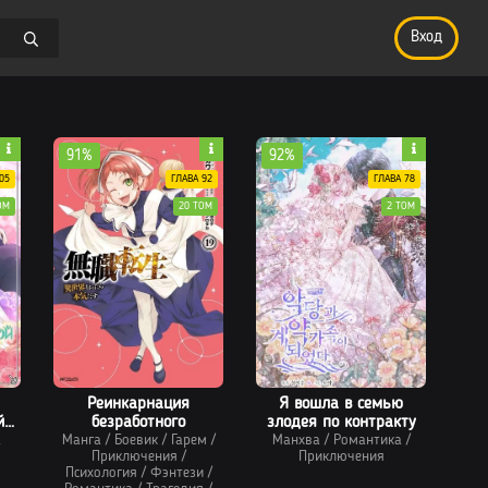
Вход
91%
92%
05
ГЛАВА 92
ГЛАВА 78
ОМ
20 ТОМ
2 ТОМ
Реинкарнация
Я вошла в семью
й
безработного
злодея по контракту
а
Манга
/
Боевик
/
Гарем
/
Манхва
/
Романтика
/
Приключения
/
Приключения
Психология
/
Фэнтези
/