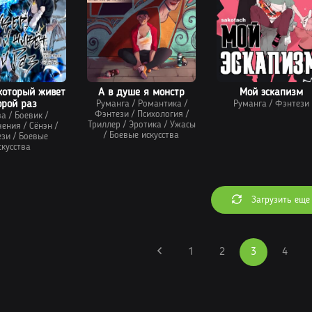
который живет
А в душе я монстр
Мой эскапизм
орой раз
Руманга
/
Романтика
/
Руманга
/
Фэнтези
Фэнтези
/
Психология
/
ва
/
Боевик
/
Триллер
/
Эротика
/
Ужасы
чения
/
Сёнэн
/
/
Боевые искусства
ези
/
Боевые
скусства
Загрузить еще
1
2
3
4