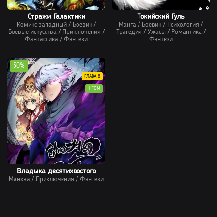
Стражи Галактики
Токийский Гуль
Комикс западный
/
Боевик
/
Манга
/
Боевик
/
Психология
/
Боевые искусства
/
Приключения
/
Трагедия
/
Ужасы
/
Романтика
/
Фантастика
/
Фэнтези
Фэнтези
50%
ГЛАВА 8
1 ТОМ
Владыка десятихвостого
Манхва
/
Приключения
/
Фэнтези