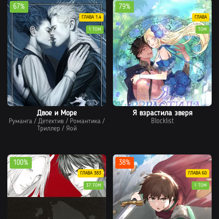
67%
79%
ГЛАВА 1.4
ГЛАВА
1 ТОМ
ТОМ
Двое и Море
Я взрастила зверя
Руманга
/
Детектив
/
Романтика
/
Blocklist
Триллер
/
Яой
100%
38%
ГЛАВА 383
ГЛАВА 60
37 ТОМ
1 ТОМ