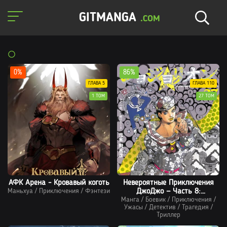
GITMANGA
.COM
0%
86%
ГЛАВА 5
ГЛАВА 110
1 ТОМ
27 ТОМ
АФК Арена - Кровавый коготь
Невероятные Приключения
Маньхуа
/
Приключения
/
Фэнтези
ДжоДжо — Часть 8:
Манга
/
Боевик
ДжоДжолион
/
Приключения
/
Ужасы
/
Детектив
/
Трагедия
/
Триллер