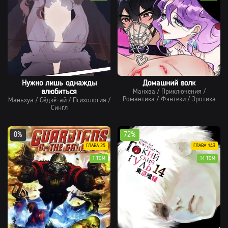
Нужно лишь однажды
Домашний волк
влюбиться
Манхва
/
Приключения
/
Романтика
/
Фэнтези
/
Эротика
Маньхуа
/
Сёдзё-ай
/
Психология
/
Сингл
0%
72%
ГЛАВА 25
ГЛАВА 143
1 ТОМ
14 ТОМ