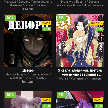
Маньхуа
/
Боевик
/
Приключения
/
Маньхуа
Становление Буддой В
/
Боевик
/
Боевые
Фэнтези
/
Гарем
/
Боевые
искусства
/
Гарем
/
Приключения
Демонической Секте
искусства
100%
75%
ГЛАВА 1
ГЛАВА 13.5
1 ТОМ
3 ТОМ
Деворо
Я стала злодейкой, поэтому
Манга
/
Боевик
/
Приключения
/
мне нужно заарканить
Фэнтези
/
Сёнэн
/
Ужасы
/
Манга
последнего босса
/
Романтика
/
Фэнтези
Трагедия
100%
73%
ГЛАВА 1
ГЛАВА 6
1 ТОМ
1 ТОМ