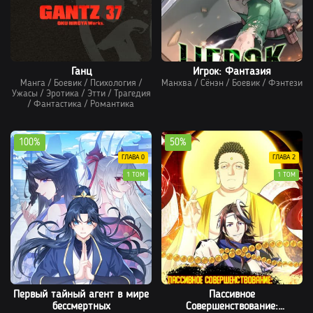
Ганц
Игрок: Фантазия
Манга
/
Боевик
/
Психология
/
Манхва
/
Сёнэн
/
Боевик
/
Фэнтези
Ужасы
/
Эротика
/
Этти
/
Трагедия
/
Фантастика
/
Романтика
100%
50%
ГЛАВА 0
ГЛАВА 2
1 ТОМ
1 ТОМ
Первый тайный агент в мире
Пассивное
бессмертных
Совершенствование: