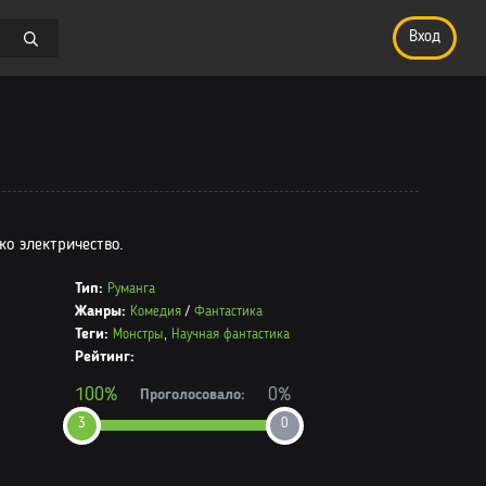
Вход
ко электричество.
Тип:
Руманга
Жанры:
Комедия
/
Фантастика
Теги:
Монстры
,
Научная фантастика
Рейтинг:
100%
0%
Проголосовало:
3
0