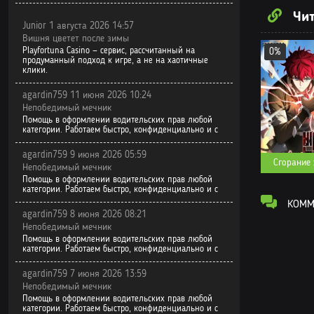
Чит
Том 6. Глава
Junior 1 августа 2026 14:57
Вишня цветет после зимы
Том 5. Глава
Playfortuna Casino — сервис, рассчитанный на
0%
продуманный подход к игре, а не на хаотичные
клики.
Том 5. Глава
agardin759 11 июня 2026 10:24
Том 5. Глав
Непобедимый мечник
Помощь в оформлении водительских прав любой
Том 5. Глава
категории. Работаем быстро, конфиденциально и с
Том 5. Глава
agardin759 9 июня 2026 05:59
Сгорание
Непобедимый мечник
Том 5. Глава
Помощь в оформлении водительских прав любой
категории. Работаем быстро, конфиденциально и с
Том 5. Глава
КОММЕ
agardin759 8 июня 2026 08:21
Том 5. Глава
Непобедимый мечник
Помощь в оформлении водительских прав любой
Том 5. Глава
категории. Работаем быстро, конфиденциально и с
Том 5. Глава
agardin759 7 июня 2026 13:59
Непобедимый мечник
Том 4. Глава
Помощь в оформлении водительских прав любой
категории. Работаем быстро, конфиденциально и с