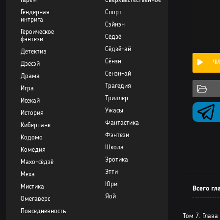
Гарем
Сверхъестественное
Гендерная
Спорт
интрига
Сэйнэн
Героическое
Сёдзё
фэнтези
Сёдзё-ай
Детектив
Сёнэн
ЧИ
Дзёсэй
Сёнэн-ай
Драма
Трагедия
Игра
Триллер
Исекай
Ужасы
История
Фантастика
Киберпанк
Фэнтези
Кодомо
Школа
Комедия
Эротика
Махо-сёдзё
Этти
Меха
Юри
Мистика
Всего гл
Яой
Омегаверс
Повседневность
Том 7. Глава