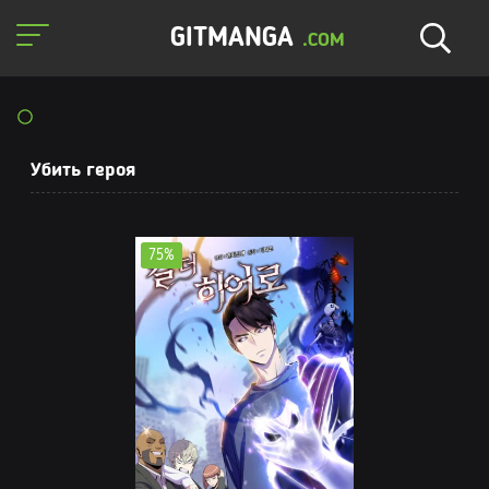
GITMANGA
.COM
Убить героя
75%