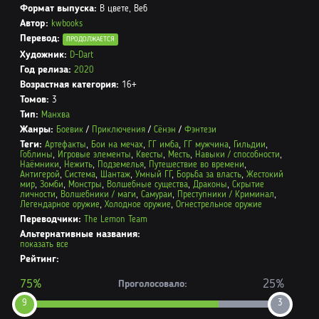
Формат выпуска:
В цвете, Веб
Автор:
kwbooks
Перевод:
ПРОДОЛЖАЕТСЯ
Художник:
D-Dart
Год релиза:
2020
Возрастная категория:
16+
Томов:
3
Тип:
Манхва
Жанры:
Боевик
/
Приключения
/
Сёнэн
/
Фэнтези
Теги:
Артефакты
,
Бои на мечах
,
ГГ имба
,
ГГ мужчина
,
Гильдии
,
Гоблины
,
Игровые элементы
,
Квесты
,
Месть
,
Навыки / способности
,
Наёмники
,
Нежить
,
Подземелья
,
Путешествие во времени
,
Антигерой
,
Система
,
Шантаж
,
Умный ГГ
,
Борьба за власть
,
Жестокий
мир
,
Зомби
,
Монстры
,
Волшебные существа
,
Драконы
,
Скрытие
личности
,
Волшебники / маги
,
Самураи
,
Преступники / Криминал
,
Легендарное оружие
,
Холодное оружие
,
Огнестрельное оружие
Переводчики:
The Lemon Team
Альтернативные названия:
показать все
Рейтинг:
75%
25%
Проголосовало:
9
3